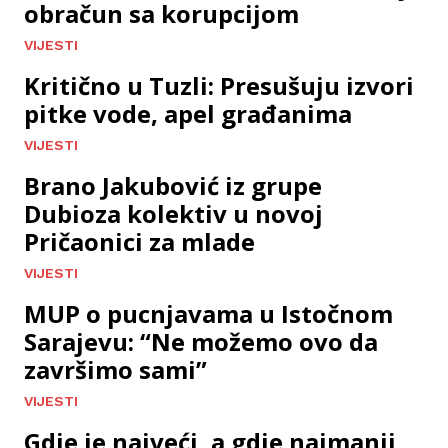
obračun sa korupcijom
VIJESTI
Kritično u Tuzli: Presušuju izvori
pitke vode, apel građanima
VIJESTI
Brano Jakubović iz grupe
Dubioza kolektiv u novoj
Pričaonici za mlade
VIJESTI
MUP o pucnjavama u Istočnom
Sarajevu: “Ne možemo ovo da
završimo sami”
VIJESTI
Gdje je najveći, a gdje najmanji