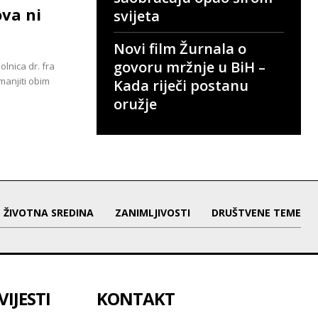
ova ni
svijeta
Novi film Žurnala o
govoru mržnje u BiH –
lnica dr. fra
manjiti obim
Kada riječi postanu
oružje
ŽIVOTNA SREDINA
ZANIMLJIVOSTI
DRUŠTVENE TEME
IJESTI
KONTAKT