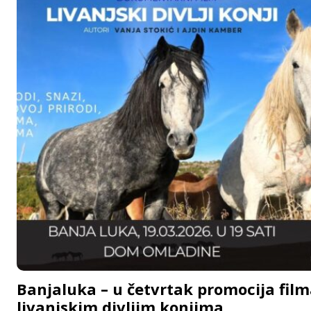
Banjaluka – u četvrtak promocija film
livanjskim divljim konjima