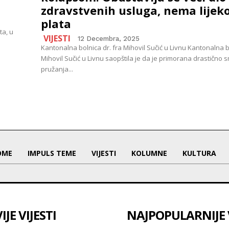
zdravstvenih usluga, nema lijek
plata
ta, u
VIJESTI
12 Decembra, 2025
Kantonalna bolnica dr. fra Mihovil Sučić u Livnu Kantonalna bo
Mihovil Sučić u Livnu saopštila je da je primorana drastično s
pružanja...
OME
IMPULS TEME
VIJESTI
KOLUMNE
KULTURA
JE VIJESTI
NAJPOPULARNIJE V