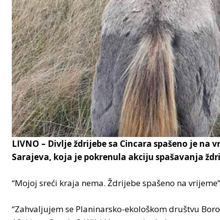
LIVNO – Divlje ždrijebe sa Cincara spašeno je na v
Sarajeva, koja je pokrenula akciju spašavanja ždrij
“Mojoj sreći kraja nema. Ždrijebe spašeno na vrijeme”
“Zahvaljujem se Planinarsko-ekološkom društvu Borov