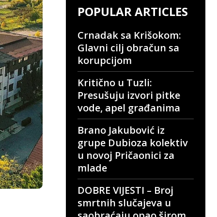
POPULAR ARTICLES
Crnadak sa Krišokom:
Glavni cilj obračun sa
korupcijom
Kritično u Tuzli:
Presušuju izvori pitke
vode, apel građanima
Brano Jakubović iz
grupe Dubioza kolektiv
u novoj Pričaonici za
mlade
DOBRE VIJESTI – Broj
smrtnih slučajeva u
saobraćaju opao širom