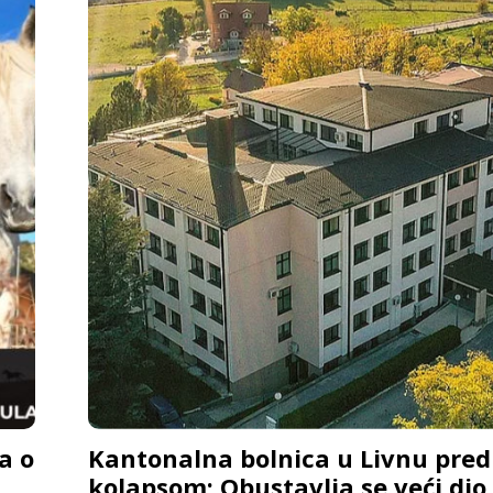
a o
Kantonalna bolnica u Livnu pred
kolapsom: Obustavlja se veći dio