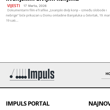
VIJESTI
17 Marta, 2026
Dokumentarni film eTrafike „Livanjski divlji konji – između slobode i
nebrige” biće prikazan u Domu omladine Banjaluka u četvrtak, 19. mar
19 sati....
H
IMPULS PORTAL
NAJNOVI