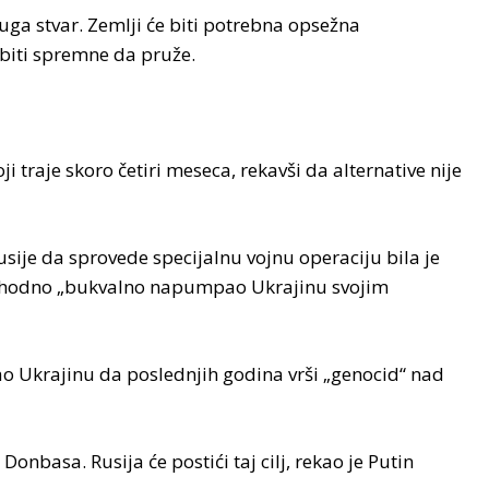
uga stvar. Zemlji će biti potrebna opsežna
biti spremne da pruže.
i traje skoro četiri meseca, rekavši da alternative nije
Rusije da sprovede specijalnu vojnu operaciju bila je
rethodno „bukvalno napumpao Ukrajinu svojim
vao Ukrajinu da poslednjih godina vrši „genocid“ nad
nbasa. Rusija će postići taj cilj, rekao je Putin