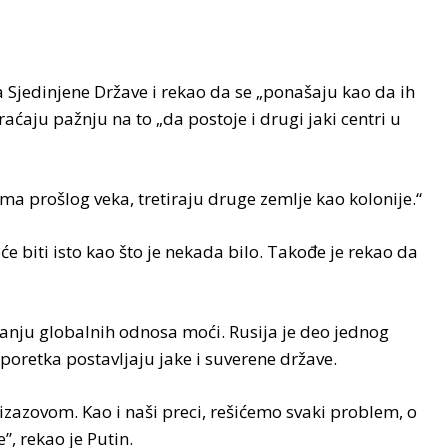
 Sjedinjene Države i rekao da se „ponašaju kao da ih
aćaju pažnju na to „da postoje i drugi jaki centri u
ma prošlog veka, tretiraju druge zemlje kao kolonije.“
́e biti isto kao što je nekada bilo. Takođe je rekao da
vanju globalnih odnosa moći. Rusija je deo jednog
poretka postavljaju jake i suverene države.
azovom. Kao i naši preci, rešićemo svaki problem, o
”, rekao je Putin.