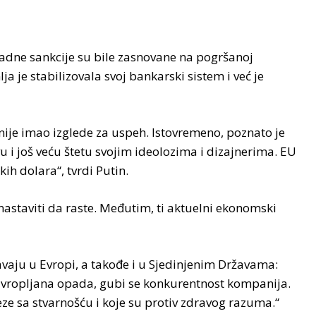
adne sankcije su bile zasnovane na pogršanoj
 je stabilizovala svoj bankarski sistem i već je
nije imao izglede za uspeh. Istovremeno, poznato je
u i još veću štetu svojim ideolozima i dizajnerima. EU
ih dolara“, tvrdi Putin.
astaviti da raste. Međutim, ti aktuelni ekonomski
vaju u Evropi, a takođe i u Sjedinjenim Državama:
ta Evropljana opada, gubi se konkurentnost kompanija.
ze sa stvarnošću i koje su protiv zdravog razuma.“