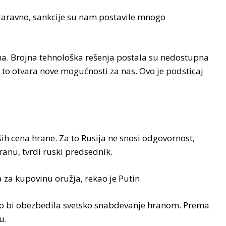
 „Naravno, sankcije su nam postavile mnogo
ma. Brojna tehnološka rešenja postala su nedostupna
to otvara nove mogućnosti za nas. Ovo je podsticaj
ših cena hrane. Za to Rusija ne snosi odgovornost,
anu, tvrdi ruski predsednik.
a za kupovinu oružja, rekao je Putin.
kako bi obezbedila svetsko snabdevanje hranom. Prema
u.