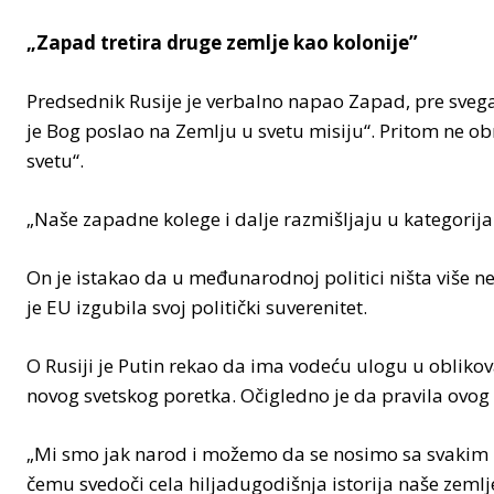
„Zapad tretira druge zemlje kao kolonije”
Predsednik Rusije je verbalno napao Zapad, pre svega
je Bog poslao na Zemlju u svetu misiju“. Pritom ne obr
svetu“.
„Naše zapadne kolege i dalje razmišljaju u kategorija
On je istakao da u međunarodnoj politici ništa više nec
je EU izgubila svoj politički suverenitet.
O Rusiji je Putin rekao da ima vodeću ulogu u obliko
novog svetskog poretka. Očigledno je da pravila ovog 
„Mi smo jak narod i možemo da se nosimo sa svakim iz
čemu svedoči cela hiljadugodišnja istorija naše zemlje