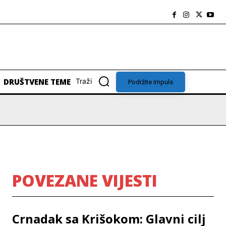
DRUŠTVENE TEME
Traži
Podržite Impuls
POVEZANE VIJESTI
Crnadak sa Krišokom: Glavni cilj