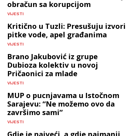
obračun sa korupcijom
VIJESTI
Kritično u Tuzli: Presušuju izvori
pitke vode, apel građanima
VIJESTI
Brano Jakubović iz grupe
Dubioza kolektiv u novoj
Pričaonici za mlade
VIJESTI
MUP o pucnjavama u Istočnom
Sarajevu: “Ne možemo ovo da
završimo sami”
VIJESTI
Gdje je najveći, a gdje najmanji