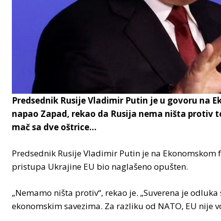
Predsednik Rusije Vladimir Putin je u govoru n
napao Zapad, rekao da Rusija nema ništa protiv to
mač sa dve oštrice…
Predsednik Rusije Vladimir Putin je na Ekonomskom
pristupa Ukrajine EU bio naglašeno opušten.
„Nemamo ništa protiv“, rekao je. „Suverena je odluka s
ekonomskim savezima. Za razliku od NATO, EU nije vo