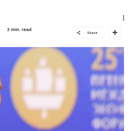
read
3
min.
Share