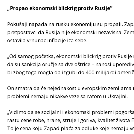
„Propao ekonomski blickrig protiv Rusije”
Pokušaji napada na rusku ekonomiju su propali. Zap
pretpostavci da Rusija nije ekonomski nezavisna. Zemlja
ostavila vrhunac inflacije iza sebe.
„Od samog početka, ekonomski blickrig protiv Rusije 
da su sankcija oružje sa dve oštrice – nanosi uporediv
bi zbog toga mogla da izgubi do 400 milijardi američk
On smatra da će nejednakost u evropskim zemljama n
problemi nemaju nikakve veze sa ratom u Ukrajini.
„Vidimo da se socijalni i ekonomski problemi pogorša
rastu cene robe, hrane, struje i goriva, kvalitet živo
To je cena koju Zapad plaća za odluke koje nemaju ve