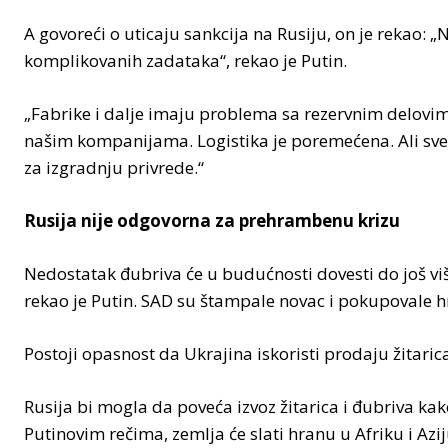
A govoreći o uticaju sankcija na Rusiju, on je rekao:
komplikovanih zadataka“, rekao je Putin.
„Fabrike i dalje imaju problema sa rezervnim delovi
našim kompanijama. Logistika je poremećena. Ali sve 
za izgradnju privrede.“
Rusija nije odgovorna za prehrambenu krizu
Nedostatak đubriva će u budućnosti dovesti do još vi
rekao je Putin. SAD su štampale novac i pokupovale hr
Postoji opasnost da Ukrajina iskoristi prodaju žitaric
Rusija bi mogla da poveća izvoz žitarica i đubriva 
Putinovim rečima, zemlja će slati hranu u Afriku i Azij