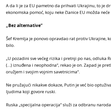
A da li je za EU pametno da prihvati Ukrajinu, to je dr
ekonomska pomoć, koju neke članice EU možda neće 
„Bez alternative”
Šef Kremlja je ponovo opravdao rat protiv Ukrajine, koj
bilo.
„U pozadini sve većeg rizika i pretnji po nas, odluka 
(…) iznuđena i neophodna“, rekao je on. Zapad je p
oružjem i svojim vojnim savetnicima“.
Ne pružajući nikakve dokaze, Putin je već bio optuži
ljudima koji govore ruski.
Ruska „specijalna operacija“ služi za odbranu naroda Do