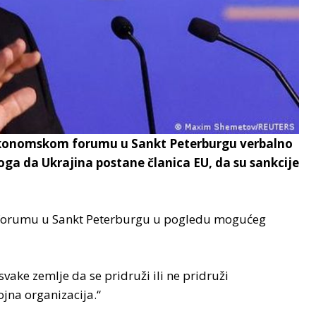
a Ekonomskom forumu u Sankt Peterburgu verbalno
ga da Ukrajina postane članica EU, da su sankcije
 forumu u Sankt Peterburgu u pogledu mogućeg
vake zemlje da se pridruži ili ne pridruži
jna organizacija.“