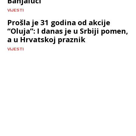
Banjaluci
VIJESTI
Prošla je 31 godina od akcije
“Oluja”: I danas je u Srbiji pomen,
a u Hrvatskoj praznik
VIJESTI