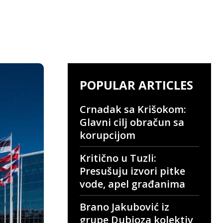
POPULAR ARTICLES
Crnadak sa Krišokom:
Glavni cilj obračun sa
korupcijom
Kritično u Tuzli:
Presušuju izvori pitke
vode, apel građanima
Brano Jakubović iz
grupe Dubioza kolektiv