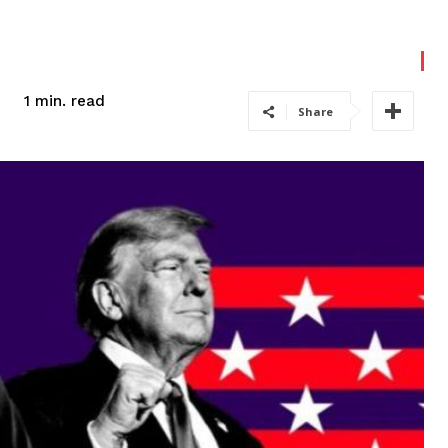
read
1
min.
Share