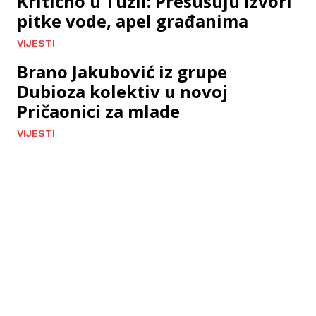
Kritično u Tuzli: Presušuju izvori
pitke vode, apel građanima
VIJESTI
Brano Jakubović iz grupe
Dubioza kolektiv u novoj
Pričaonici za mlade
VIJESTI