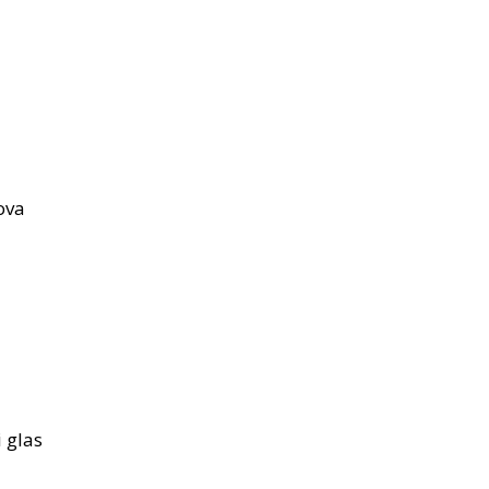
ova
i glas