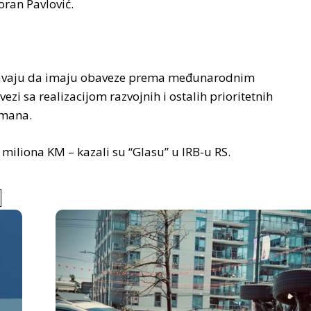
oran Pavlović.
šnjavaju da imaju obaveze prema međunarodnim
vezi sa realizacijom razvojnih i ostalih prioritetnih
žmana.
miliona KM – kazali su “Glasu” u IRB-u RS.