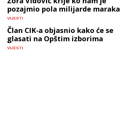
Zora Vidović krije ko nam je
pozajmio pola milijarde maraka
VIJESTI
Član CIK-a objasnio kako će se
glasati na Opštim izborima
VIJESTI