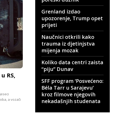
Grenland izdao
upozorenje, Trump opet
prijeti
Naučnici otkrili kako
trauma iz djetinjstva
mijenja mozak
Koliko data centri zaista
“piju” Dunav
 u RS,
SFF program ‘Posvećeno:
Béla Tarr u Sarajevu’
kroz filmove njegovih
jeseci
oba, a vozači
nekadašnjih studenata