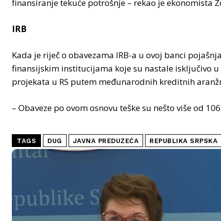
finansiranje tekuće potrošnje – rekao je ekonomista Z
IRB
Kada je riječ o obavezama IRB-a u ovoj banci poja
finansijskim institucijama koje su nastale isključivo u 
projekata u RS putem međunarodnih kreditnih aran
– Obaveze po ovom osnovu teške su nešto više od 106 
TAGS
DUG
JAVNA PREDUZEĆA
REPUBLIKA SRPSKA