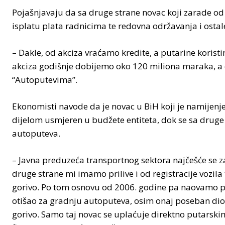
Pojašnjavaju da sa druge strane novac koji zarade o
isplatu plata radnicima te redovna održavanja i ost
– Dakle, od akciza vraćamo kredite, a putarine korist
akciza godišnje dobijemo oko 120 miliona maraka, a 
“Autoputevima”.
Ekonomisti navode da je novac u BiH koji je namijenj
dijelom usmjeren u budžete entiteta, dok se sa drug
autoputeva.
– Javna preduzeća transportnog sektora najčešće se z
druge strane mi imamo prilive i od registracije vozila 
gorivo. Po tom osnovu od 2006. godine pa naovamo pri
otišao za gradnju autoputeva, osim onaj poseban dio n
gorivo. Samo taj novac se uplaćuje direktno putarski