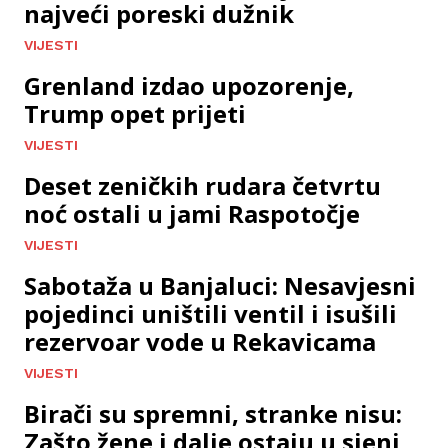
najveći poreski dužnik
VIJESTI
Grenland izdao upozorenje,
Trump opet prijeti
VIJESTI
Deset zeničkih rudara četvrtu
noć ostali u jami Raspotočje
VIJESTI
Sabotaža u Banjaluci: Nesavjesni
pojedinci uništili ventil i isušili
rezervoar vode u Rekavicama
VIJESTI
Birači su spremni, stranke nisu:
Zašto žene i dalje ostaju u sjeni