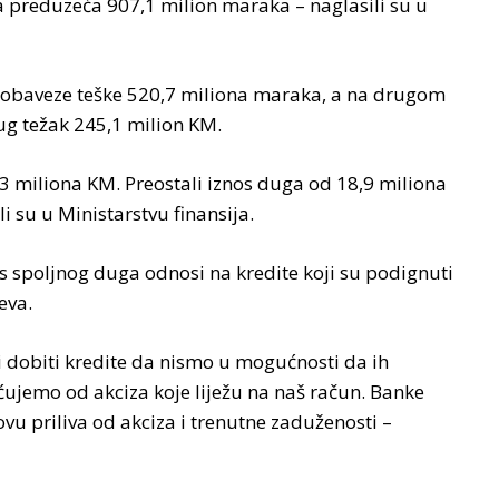
a preduzeća 907,1 milion maraka – naglasili su u
a obaveze teške 520,7 miliona maraka, a na drugom
dug težak 245,1 milion KM.
4,3 miliona KM. Preostali iznos duga od 18,9 miliona
su u Ministarstvu finansija.
 spoljnog duga odnosi na kredite koji su podignuti
eva.
 dobiti kredite da nismo u mogućnosti da ih
ujemo od akciza koje liježu na naš račun. Banke
ovu priliva od akciza i trenutne zaduženosti –