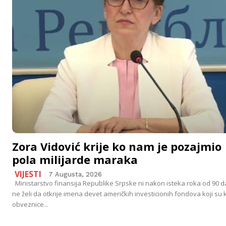
Zora Vidović krije ko nam je pozajmio
pola milijarde maraka
VIJESTI
7 Augusta, 2026
Ministarstvo finansija Republike Srpske ni nakon isteka roka od 90 
ne želi da otkrije imena devet američkih investicionih fondova koji su k
obveznice...