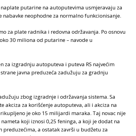
d naplate putarine na autoputevima usmjeravaju za
ale nabavke neophodne za normalno funkcionisanje.
imo za plate radnika i redovna održavanja. Po osnovu
oko 30 miliona od putarine – navode u
en za izgradnju autoputeva i puteva RS najvećim
e strane javna preduzeća zadužuju za gradnju
adužuju zbog izgradnje i održavanja sistema. Sa
te akciza za korišćenje autoputeva, ali i akciza na
kupljeno je oko 15 milijardi maraka. Taj novac nije
ameta koji iznosi 0,25 feninga, a koji je dodat na
m preduzećima, a ostatak završi u budžetu za