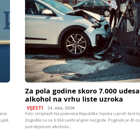
Za pola godine skoro 7.000 udesa
alkohol na vrhu liste uzroka
VIJESTI
24 Jula, 2026
dana
Foto: Unsplash Na putevima Republike Srpske u prvih šest m
upili
dogodile su se 6.934 saobraćajne nezgode. Poginulo je 45 os
pod dejstvom alkohola...