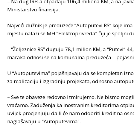
– Na dug IRB-a otpadaju 106,4 miliona KM, a na javn
Ministarstvu finansija.
Najveći dužnik je preduzeće “Autoputevi RS” koje im
mjestu nalazi se MH “Elektroprivreda” čiji je spoljni 
– “Željeznice RS” duguju 78,1 milion KM, a “Putevi” 4
maraka odnosi se na komunalna preduzeća – pojasnili 
U “Autoputevima” pojašnjavaju da se kompletan iznos
za realizaciju i izgradnju projekata, odnosno autoput
– Sve te obaveze redovno izmirujemo. Ne bismo mogli
vraćamo. Zaduženja ka inostranim kreditorima otplać
uvijek procjenjuju da li će nam odobriti kredit na osn
naglašavaju u “Autoputevima”.