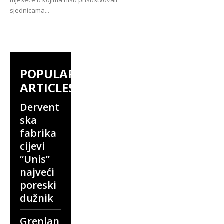
sjednicama...
POPULAR
ARTICLES
Dervent
ska
fabrika
cijevi
“Unis”
najveći
poreski
dužnik
Grenlan