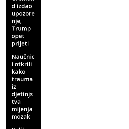
d izdao
upozore
nje,
Trump
opet
prijeti
Naučnic
i otkrili
kako
trauma
iz
djetinjs
tva
mijenja
mozak