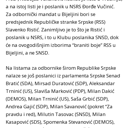
a na istoj listi je i poslanik u NSRS Đorđe Vučinić.
Za odbornički mandat u Bijeljini bori se
predsjednik Republičke stranke Srpske (RSS)
Slavenko Ristić. Zanimljivo je to što je Ristić i
poslanik u NSRS, i to u Klubu poslanika SNSD, dok
će na ovogodišnjim izborima “braniti boje” RSS u
Bijeljini, a ne SNSD.
Na listama za odbornike širom Republike Srpske
nalaze se još poslanici iz parlamenta Srpske Senad
Bratić (SDA), Mirsad Duratović (SDP), Aleksandar
Trninić (US), Slaviša Marković (PDP), Milan Dakić
(DEMOS), Milan Trninić (US), Saša Grbić (SDP),
Andrea Gajić (SDP), Milan Savanović (pokret “Za
pravdu i red), Milutin Tasovac (SNSD), Milan
Kasapović (SDS), Spomenka Stevanović (DEMOS),