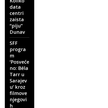
Koliko
data
centri
zaista
“piju”
Dunav
SFF
progra
m
‘Posveće
no: Béla
Tarr u
Sarajev
u’ kroz
filmove
njegovi
h