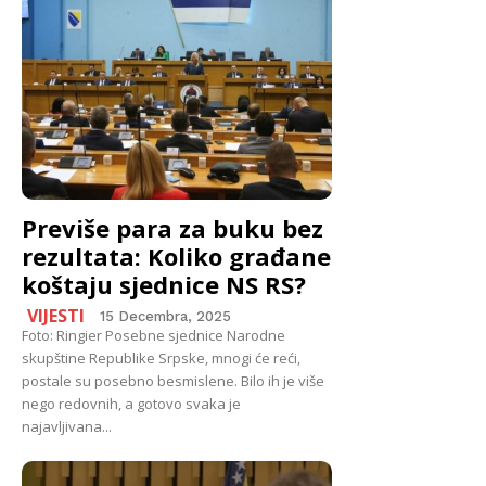
Previše para za buku bez
rezultata: Koliko građane
koštaju sjednice NS RS?
VIJESTI
15 Decembra, 2025
Foto: Ringier Posebne sjednice Narodne
skupštine Republike Srpske, mnogi će reći,
postale su posebno besmislene. Bilo ih je više
nego redovnih, a gotovo svaka je
najavljivana...