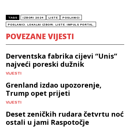
TAGS
IZBORI 2024
LISTE
POSLANICI
POSLANICI. LOKALNI IZBORI. LISTE. IMPULS PORTAL.
POVEZANE VIJESTI
Derventska fabrika cijevi “Unis”
najveći poreski dužnik
VIJESTI
Grenland izdao upozorenje,
Trump opet prijeti
VIJESTI
Deset zeničkih rudara četvrtu noć
ostali u jami Raspotočje