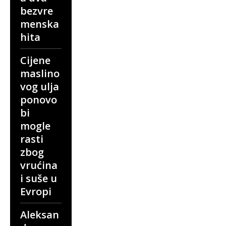
bezvre
menska
hita
Cijene
maslino
vog ulja
ponovo
bi
mogle
rasti
zbog
vrućina
i suše u
Evropi
Aleksan