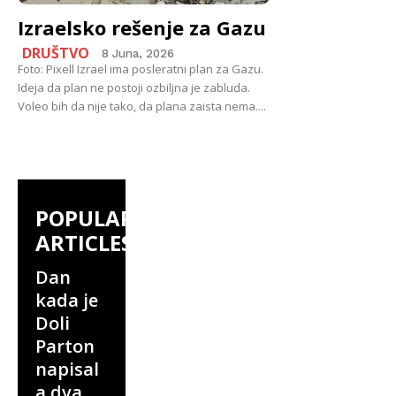
Izraelsko rešenje za Gazu
DRUŠTVO
8 Juna, 2026
Foto: Pixell Izrael ima posleratni plan za Gazu.
Ideja da plan ne postoji ozbiljna je zabluda.
Voleo bih da nije tako, da plana zaista nema....
POPULAR
ARTICLES
Dan
kada je
Doli
Parton
napisal
a dva