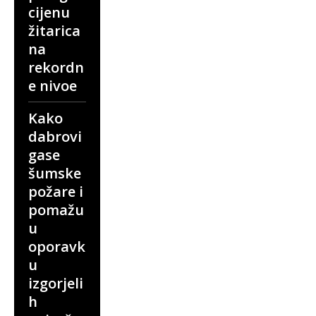
cijenu
žitarica
na
rekordn
e nivoe
Kako
dabrovi
gase
šumske
požare i
pomažu
u
oporavk
u
izgorjeli
h