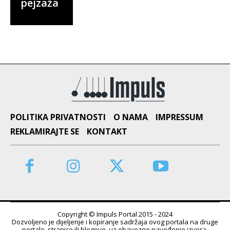
pejzaža
POLITIKA PRIVATNOSTI
O NAMA
IMPRESSUM
REKLAMIRAJTE SE
KONTAKT
Copyright © Impuls Portal 2015 - 2024
Dozvoljeno je dijeljenje i kopiranje sadržaja ovog portala na druge
portale, stranice ili blogove, uz obavezno navođenje izvora.