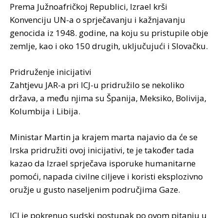
Prema Južnoafričkoj Republici, Izrael krši
Konvenciju UN-a o sprječavanju i kažnjavanju
genocida iz 1948. godine, na koju su pristupile obje
zemlje, kao i oko 150 drugih, uključujući i Slovačku.
Pridruženje inicijativi
Zahtjevu JAR-a pri ICJ-u pridružilo se nekoliko
država, a među njima su Španija, Meksiko, Bolivija,
Kolumbija i Libija.
Ministar Martin ja krajem marta najavio da će se
Irska pridružiti ovoj inicijativi, te je također tada
kazao da Izrael sprječava isporuke humanitarne
pomoći, napada civilne ciljeve i koristi eksplozivno
oružje u gusto naseljenim područjima Gaze.
ICJ je pokrenuo sudski postupak po ovom pitanju u