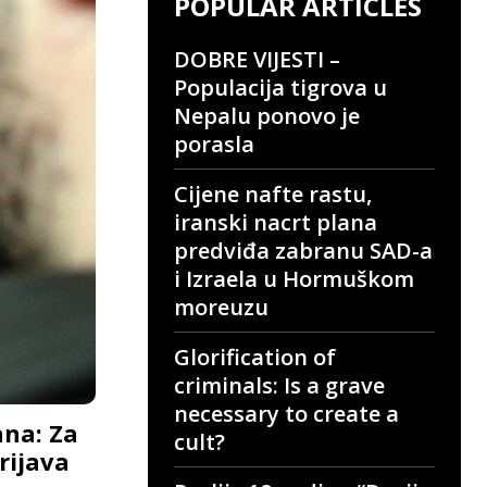
POPULAR ARTICLES
DOBRE VIJESTI –
Populacija tigrova u
Nepalu ponovo je
porasla
Cijene nafte rastu,
iranski nacrt plana
predviđa zabranu SAD-a
i Izraela u Hormuškom
moreuzu
Glorification of
criminals: Is a grave
necessary to create a
na: Za
cult?
prijava