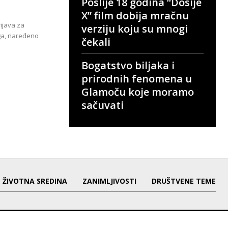
Poslije 18 godina “Dosije
X” film dobija mračnu
rijava za
verziju koju su mnogi
aga, naređeno
čekali
Bogatstvo biljaka i
prirodnih fenomena u
Glamoču koje moramo
sačuvati
ŽIVOTNA SREDINA
ZANIMLJIVOSTI
DRUŠTVENE TEME