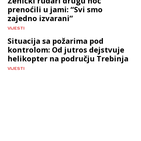
Zenički rudari drugu noć
prenoćili u jami: “Svi smo
zajedno izvarani”
VIJESTI
Situacija sa požarima pod
kontrolom: Od jutros dejstvuje
helikopter na području Trebinja
VIJESTI