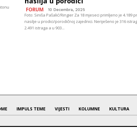
nasilja u porodici
ntonu
FORUM
10 Decembra, 2025
Foto: Siniša Pašalić/Ringier Za 18 mjeseci primljeno je 4.189 p
nasilje u prodici/porodičnoj zajednici. Neriješeno je 316 istr
2.491 istraga a u 903...
OME
IMPULS TEME
VIJESTI
KOLUMNE
KULTURA