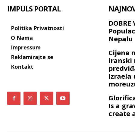
IMPULS PORTAL
NAJNOVI
DOBRE V
Politika Privatnosti
Populac
O Nama
Nepalu 
Impressum
Cijene n
Reklamirajte se
iranski
Kontakt
predviđ
Izrael
moreuz
Glorific
Is a gr
create a