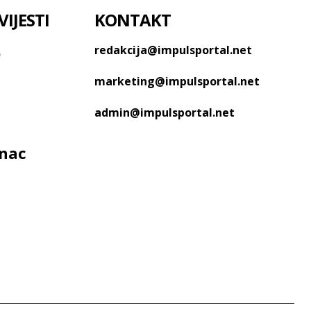
IJESTI
KONTAKT
o
redakcija@impulsportal.net
marketing@impulsportal.net
admin@impulsportal.net
anac