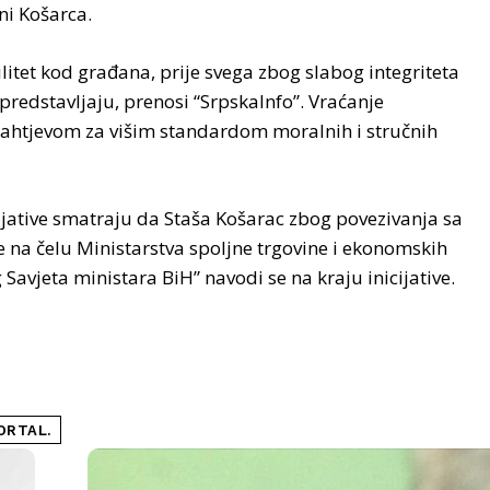
ni Košarca.
ilitet kod građana, prije svega zbog slabog integriteta
 predstavljaju, prenosi “SrpskaInfo”. Vraćanje
 zahtjevom za višim standardom moralnih i stručnih
cijative smatraju da Staša Košarac zbog povezivanja sa
e na čelu Ministarstva spoljne trgovine i ekonomskih
avjeta ministara BiH” navodi se na kraju inicijative.
ORTAL.