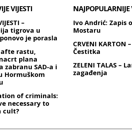
JE VIJESTI
NAJPOPULARNIJE V
IJESTI –
Ivo Andrić: Zapis 
ija tigrova u
Mostaru
ponovo je porasla
CRVENI KARTON –
afte rastu,
Čestitka
 nacrt plana
ZELENI TALAS – L
a zabranu SAD-a i
zagađenja
a u Hormuškom
u
ation of criminals:
ave necessary to
 cult?