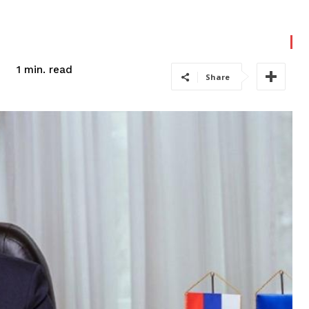
read
1
min.
Share