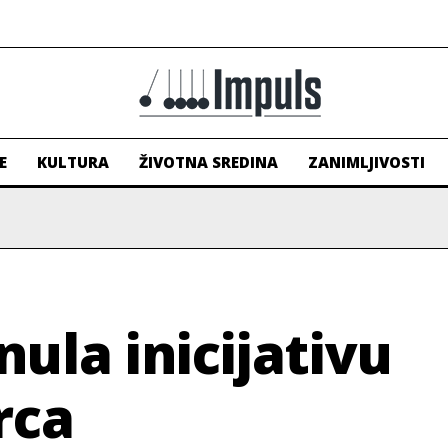
E
KULTURA
ŽIVOTNA SREDINA
ZANIMLJIVOSTI
ula inicijativu
rca