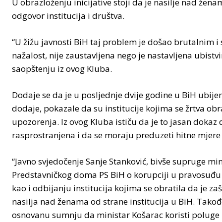
U obrazloženju inicijative stoji da je nasilje nad žen
odgovor institucija i društva.
“U žižu javnosti BiH taj problem je došao brutalnim i
nažalost, nije zaustavljena nego je nastavljena ubistv
saopštenju iz ovog Kluba.
Dodaje se da je u posljednje dvije godine u BiH ubijen
dodaje, pokazale da su institucije kojima se žrtva obr
upozorenja. Iz ovog Kluba ističu da je to jasan dokaz 
rasprostranjena i da se moraju preduzeti hitne mjere
“Javno svjedočenje Sanje Stanković, bivše supruge mi
Predstavničkog doma PS BiH o korupciji u pravosuđu 
kao i odbijanju institucija kojima se obratila da je za
nasilja nad ženama od strane institucija u BiH. Takođ
osnovanu sumnju da ministar Košarac koristi poluge p