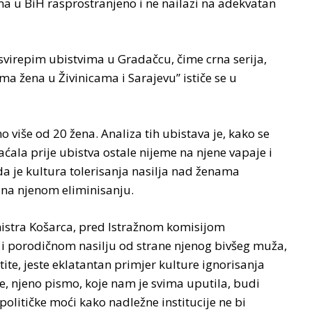
ama u BiH rasprostranjeno i ne nailazi na adekvatan
 svirepim ubistvima u Gradačcu, čime crna serija,
ima žena u Živinicama i Sarajevu” ističe se u
o više od 20 žena. Analiza tih ubistava je, kako se
aćala prije ubistva ostale nijeme na njene vapaje i
da je kultura tolerisanja nasilja nad ženama
 na njenom eliminisanju.
nistra Košarca, pred Istražnom komisijom
i porodičnom nasilju od strane njenog bivšeg muža,
štite, jeste eklatantan primjer kulture ignorisanja
e, njeno pismo, koje nam je svima uputila, budi
olitičke moći kako nadležne institucije ne bi