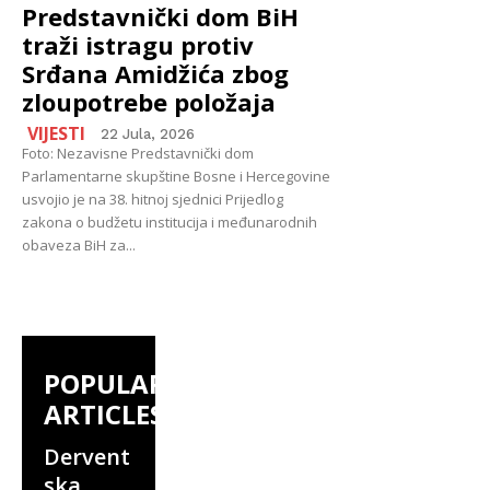
Predstavnički dom BiH
traži istragu protiv
Srđana Amidžića zbog
zloupotrebe položaja
VIJESTI
22 Jula, 2026
Foto: Nezavisne Predstavnički dom
Parlamentarne skupštine Bosne i Hercegovine
usvojio je na 38. hitnoj sjednici Prijedlog
zakona o budžetu institucija i međunarodnih
obaveza BiH za...
POPULAR
ARTICLES
Dervent
ska