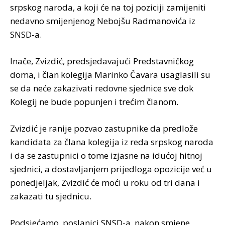
srpskog naroda, a koji će na toj poziciji zamijeniti
nedavno smijenjenog Nebojšu Radmanovića iz
SNSD-a.
Inače, Zvizdić, predsjedavajući Predstavničkog
doma, i član kolegija Marinko Čavara usaglasili su
se da neće zakazivati redovne sjednice sve dok
Kolegij ne bude popunjen i trećim članom.
Zvizdić je ranije pozvao zastupnike da predlože
kandidata za člana kolegija iz reda srpskog naroda
i da se zastupnici o tome izjasne na idućoj hitnoj
sjednici, a dostavljanjem prijedloga opozicije već u
ponedjeljak, Zvizdić će moći u roku od tri dana i
zakazati tu sjednicu.
Podsjećamo, poslanici SNSD-a, nakon smjene