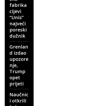
fabrika
cijevi
“Unis”
najveći
poreski
dužnik
Grenlan
d izdao
upozore
nje,
Trump
opet
prijeti
Naučnic
i otkrili