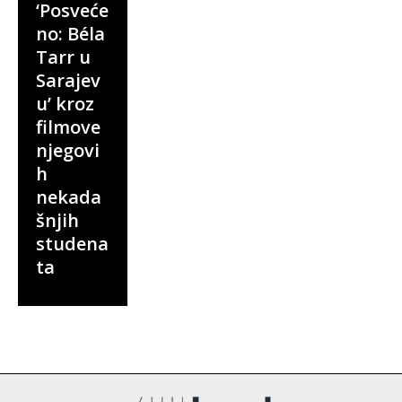
‘Posveće
no: Béla
Tarr u
Sarajev
u’ kroz
filmove
njegovi
h
nekada
šnjih
studena
ta