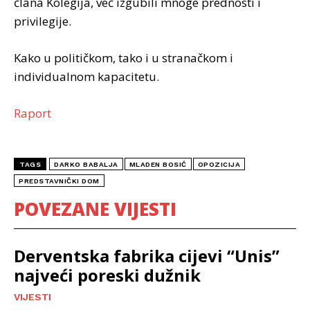
člana Kolegija, već izgubili mnoge prednosti i
privilegije.
Kako u političkom, tako i u stranačkom i
individualnom kapacitetu.
Raport
TAGS
DARKO BABALJA
MLADEN BOSIĆ
OPOZICIJA
PREDSTAVNIČKI DOM
POVEZANE VIJESTI
Derventska fabrika cijevi “Unis”
najveći poreski dužnik
VIJESTI