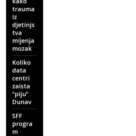
kako
trauma
iz
djetinjs
tva
mijenja
mozak
Koliko
data
centri
zaista
“piju”
Dunav
SFF
progra
m