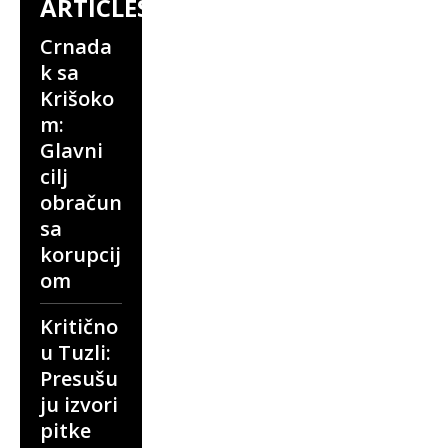
ARTICLES
Crnada
k sa
Krišoko
m:
Glavni
cilj
obračun
sa
korupcij
om
Kritično
u Tuzli:
Presušu
ju izvori
pitke