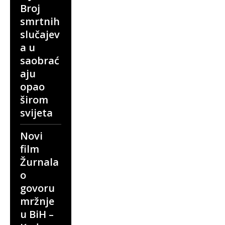
Broj
smrtnih
slučajev
a u
saobrać
aju
opao
širom
svijeta
Novi
film
Žurnala
o
govoru
mržnje
u BiH –