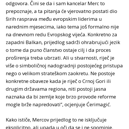
odgovora. Čini se da i sam kancelar Merc to
prepoznaje, a ta pitanja će vjerovatno postati dio
širih rasprava među evropskim liderima u
narednim mjesecima, iako tema još formalno nije
na dnevnom redu Evropskog vijeća. Konkretno za
zapadni Balkan, prijedlog sadrži ohrabrujući jezik
o tome da puno članstvo ostaje cilj i da proces
proširenja treba ubrzati. Ali u stvarnosti, riječ je
više o simboličnoj nadogradnji postojećeg pristupa
nego o velikom strateškom zaokretu. Ne postoje
konkretne obaveze kada je riječ o Crnoj Gori ili
drugim državama regiona, niti postoji jasna
naznaka da bi zemlje koje brzo provode reforme
mogle brže napredovati”, ocjenjuje Ćerimagić.
Kako ističe, Mercov prijedlog to ne isključuje
eksplicitno, ali upada u oči da se i ne spominje.