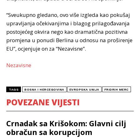
“Sveukupno gledano, ovo više izgleda kao pokušaj
upravljanja očekivanjima i blagog prilagođavanja
postojećeg okvira nego kao dramatična pozitivna
promjena u ponudi Berlina u odnosu na proširenje
EU”, ocjenjuje on za “Nezavisne”.
Nezavisne
TAGS
BOSNA I HERCEGOVINA
EVROPSKA UNIJA
FRIDRIH MERC
POVEZANE VIJESTI
Crnadak sa Krišokom: Glavni cilj
obračun sa korupcijom