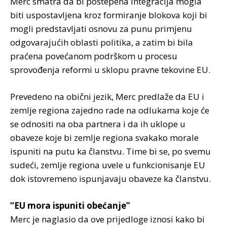
Merc smatra da bi postepena integracija mogla
biti uspostavljena kroz formiranje blokova koji bi
mogli predstavljati osnovu za punu primjenu
odgovarajućih oblasti politika, a zatim bi bila
praćena povećanom podrškom u procesu
sprovođenja reformi u sklopu pravne tekovine EU.
Prevedeno na obični jezik, Merc predlaže da EU i
zemlje regiona zajedno rade na odlukama koje će
se odnositi na oba partnera i da ih uklope u
obaveze koje bi zemlje regiona svakako morale
ispuniti na putu ka članstvu. Time bi se, po svemu
sudeći, zemlje regiona uvele u funkcionisanje EU
dok istovremeno ispunjavaju obaveze ka članstvu.
“EU mora ispuniti obećanje”
Merc je naglasio da ove prijedloge iznosi kako bi