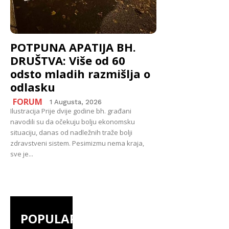
POTPUNA APATIJA BH.
DRUŠTVA: Više od 60
odsto mladih razmišlja o
odlasku
FORUM
1 Augusta, 2026
Ilustracija Prije dvije godine bh. građani
navodili su da očekuju bolju ekonomsku
situaciju, danas od nadležnih traže bolji
zdravstveni sistem. Pesimizmu nema kraja,
sve je...
POPULAR