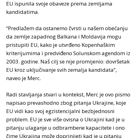
EU ispunila svoje obaveze prema zemljama
kandidatima.
“Predlažem da ostanemo čvrsti u našem obećanju
da zemlje zapadnog Balkana i Moldavija mogu
pristupiti EU, kako je utvrđeno Kopenhaškim
kriterijumima i predviđeno Solunskom agendom iz
2003. godine. Naš cilj se nije promijenio: dovršetak
EU kroz uključivanje svih zemalja kandidata”,
naveo je Merc.
Radi stavljanja stvari u kontekst, Merc je ovo pismo
napisao prevashodno zbog pitanja Ukrajine, koje
EU vidi kao svoj egzistencijalni bezbjednosni
problem. EU je sve više ovisna o Ukrajini kad je u
pitanju ulaganje u odbrambene kapacitete i ono
čime Ukrajina može doprinijeti kad je u pitanju