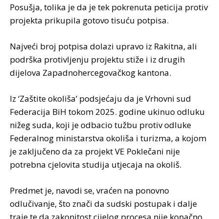
Posušja, tolika je da je tek pokrenuta peticija protiv
projekta prikupila gotovo tisuću potpisa.
Najveći broj potpisa dolazi upravo iz Rakitna, ali
podrška protivljenju projektu stiže i iz drugih
dijelova Zapadnohercegovačkog kantona.
Iz ‘Zaštite okoliša’ podsjećaju da je Vrhovni sud
Federacija BiH tokom 2025. godine ukinuo odluku
nižeg suda, koji je odbacio tužbu protiv odluke
Federalnog ministarstva okoliša i turizma, a kojom
je zaključeno da za projekt VE Poklečani nije
potrebna cjelovita studija utjecaja na okoliš.
Predmet je, navodi se, vraćen na ponovno
odlučivanje, što znači da sudski postupak i dalje
traje te da zakonitost cijelog procesa nije konačno