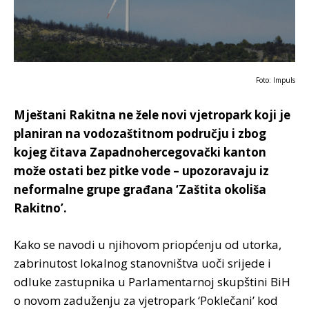
Foto: Impuls
Mještani Rakitna ne žele novi vjetropark koji je
planiran na vodozaštitnom području i zbog
kojeg čitava Zapadnohercegovački kanton
može ostati bez pitke vode – upozoravaju iz
neformalne grupe građana ‘Zaštita okoliša
Rakitno’.
Kako se navodi u njihovom priopćenju od utorka,
zabrinutost lokalnog stanovništva uoči srijede i
odluke zastupnika u Parlamentarnoj skupštini BiH
o novom zaduženju za vjetropark ‘Poklečani’ kod