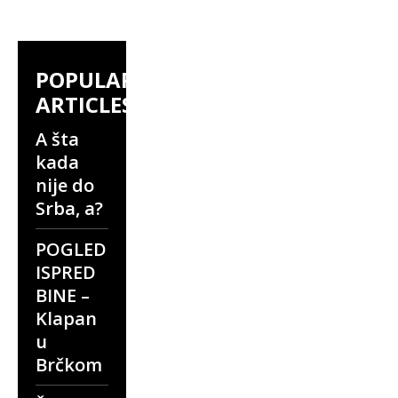
POPULAR
ARTICLES
A šta
kada
nije do
Srba, a?
POGLED
ISPRED
BINE –
Klapan
u
Brčkom