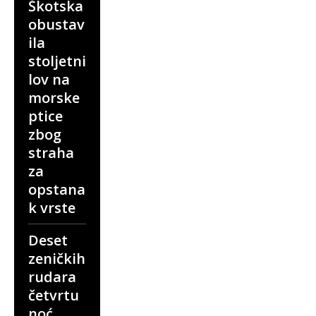
Škotska
obustav
ila
stoljetni
lov na
morske
ptice
zbog
straha
za
opstana
k vrste
Deset
zeničkih
rudara
četvrtu
noć