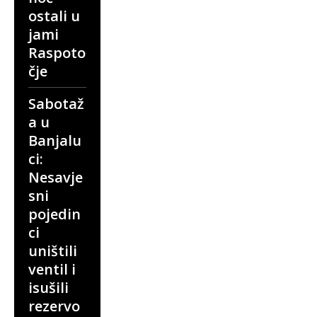
ostali u
jami
Raspoto
čje
Sabotaž
a u
Banjalu
ci:
Nesavje
sni
pojedin
ci
uništili
ventil i
isušili
rezervo