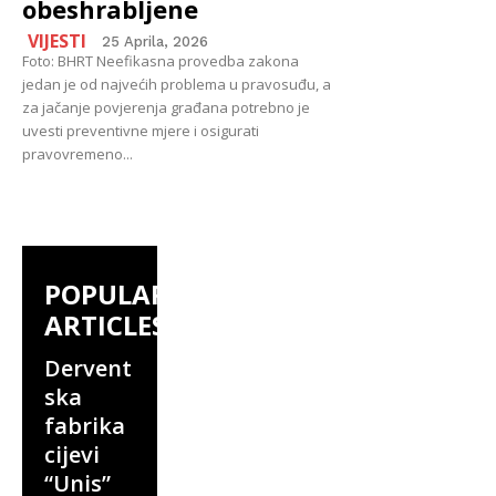
obeshrabljene
VIJESTI
25 Aprila, 2026
Foto: BHRT Neefikasna provedba zakona
jedan je od najvećih problema u pravosuđu, a
za jačanje povjerenja građana potrebno je
uvesti preventivne mjere i osigurati
pravovremeno...
POPULAR
ARTICLES
Dervent
ska
fabrika
cijevi
“Unis”