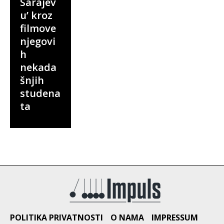
Sarajev
u’ kroz
filmove
njegovi
h
nekada
šnjih
studena
ta
POLITIKA PRIVATNOSTI
O NAMA
IMPRESSUM