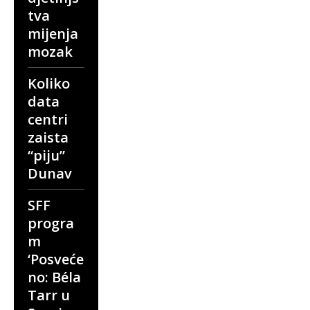
tva
mijenja
mozak
Koliko
data
centri
zaista
“piju”
Dunav
SFF
progra
m
‘Posveće
no: Béla
Tarr u