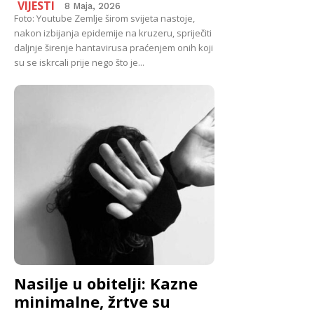
VIJESTI
8 Maja, 2026
Foto: Youtube Zemlje širom svijeta nastoje,
nakon izbijanja epidemije na kruzeru, spriječiti
daljnje širenje hantavirusa praćenjem onih koji
su se iskrcali prije nego što je...
Nasilje u obitelji: Kazne
minimalne, žrtve su