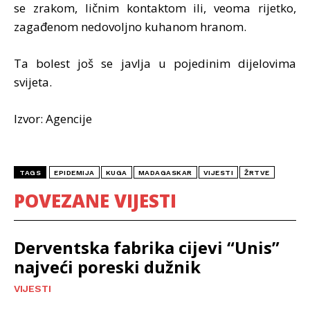
se zrakom, ličnim kontaktom ili, veoma rijetko,
zagađenom nedovoljno kuhanom hranom.
Ta bolest još se javlja u pojedinim dijelovima
svijeta.
Izvor: Agencije
TAGS
EPIDEMIJA
KUGA
MADAGASKAR
VIJESTI
ŽRTVE
POVEZANE VIJESTI
Derventska fabrika cijevi “Unis”
najveći poreski dužnik
VIJESTI