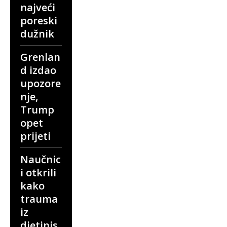
najveći
poreski
dužnik
Grenlan
d izdao
upozore
nje,
Trump
opet
prijeti
Naučnic
i otkrili
kako
trauma
iz
djetinjs