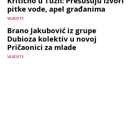
Kritično u Tuzli: Presušuju izvori
pitke vode, apel građanima
VIJESTI
Brano Jakubović iz grupe
Dubioza kolektiv u novoj
Pričaonici za mlade
VIJESTI