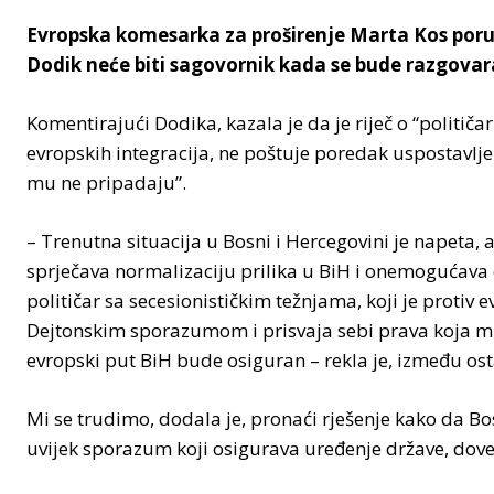
Evropska komesarka za proširenje Marta Kos poruč
Dodik neće biti sagovornik kada se bude razgovar
Komentirajući Dodika, kazala je da je riječ o “političa
evropskih integracija, ne poštuje poredak uspostavl
mu ne pripadaju”.
– Trenutna situacija u Bosni i Hercegovini je napeta, 
sprječava normalizaciju prilika u BiH i onemogućava 
političar sa secesionističkim težnjama, koji je protiv
Dejtonskim sporazumom i prisvaja sebi prava koja mu
evropski put BiH bude osiguran – rekla je, između ost
Mi se trudimo, dodala je, pronaći rješenje kako da Bo
uvijek sporazum koji osigurava uređenje države, dov