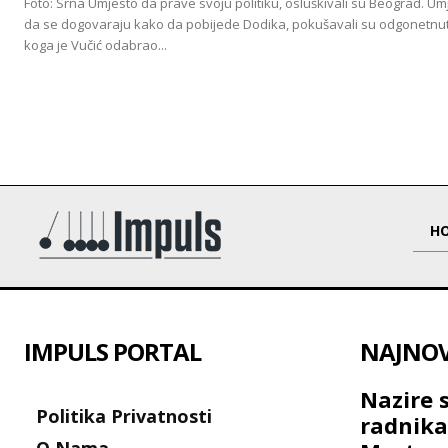
Foto: Srna Umjesto da prave svoju politiku, osluškivali su Beograd. Um
da se dogovaraju kako da pobijede Dodika, pokušavali su odgonetnut
koga je Vučić odabrao...
H
IMPULS PORTAL
NAJNOVI
Nazire 
Politika Privatnosti
radnik