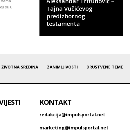
Aleksandar Trifunović –
ik nema
oji su u
Tajna Vučićevog
predizbornog
testamenta
ŽIVOTNA SREDINA
ZANIMLJIVOSTI
DRUŠTVENE TEME
IJESTI
KONTAKT
o
redakcija@impulsportal.net
marketing@impulsportal.net