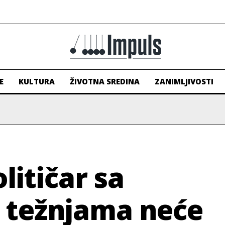
E
KULTURA
ŽIVOTNA SREDINA
ZANIMLJIVOSTI
litičar sa
m težnjama neće