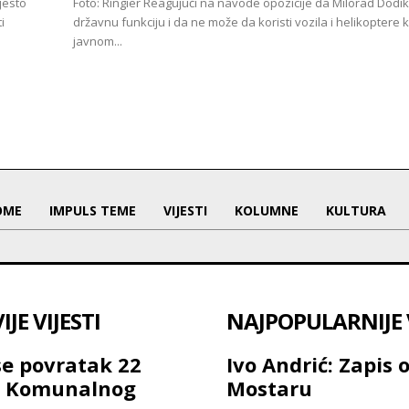
jesto
Foto: Ringier Reagujući na navode opozicije da Milorad Dod
i
državnu funkciju i da ne može da koristi vozila i helikoptere k
javnom...
OME
IMPULS TEME
VIJESTI
KOLUMNE
KULTURA
JE VIJESTI
NAJPOPULARNIJE V
se povratak 22
Ivo Andrić: Zapis 
a Komunalnog
Mostaru