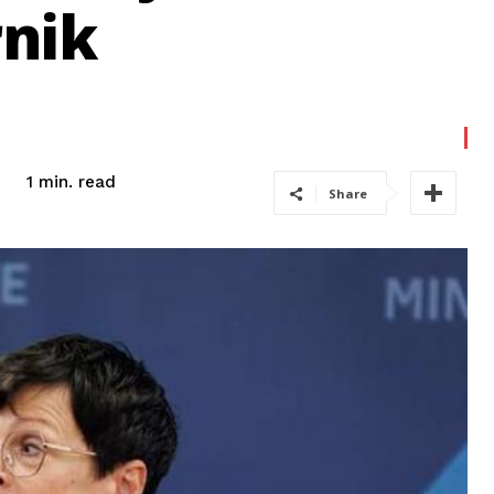
rnik
read
1
min.
Share