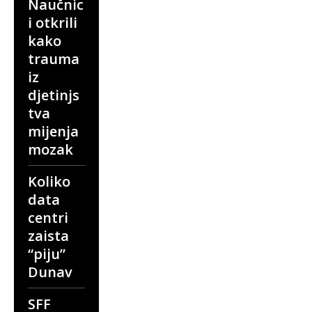
Naučnic
i otkrili
kako
trauma
iz
djetinjs
tva
mijenja
mozak
Koliko
data
centri
zaista
“piju”
Dunav
SFF