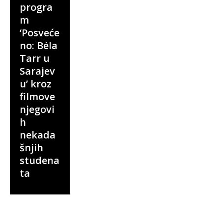
progra
m
‘Posveće
no: Béla
Tarr u
Sarajev
u’ kroz
filmove
njegovi
h
nekada
šnjih
studena
ta