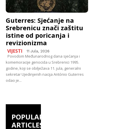
Guterres: Sjećanje na
Srebrenicu znači zaštitu
istine od poricanja i
revizionizma
VIJESTI
11 Jula, 2026
Povodom Međunarodnog dana sjećanja i
komemoracije genocida u Srebrenici 1995.
godine, koji se obilježava 11. jula, generalni
sekretar Ujedinjenih nacija António Guterres
odao je...
POPULAR
ARTICLES