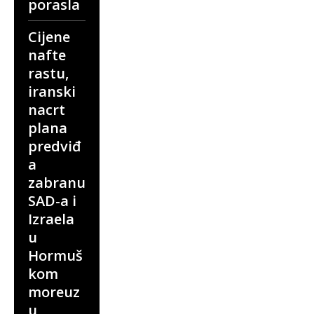
porasla
Cijene
nafte
rastu,
iranski
nacrt
plana
predviđ
a
zabranu
SAD-a i
Izraela
u
Hormuš
kom
moreuz
u