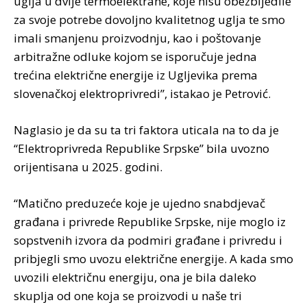
uglja u dvije termoelektrane, koje nisu obezbijedile
za svoje potrebe dovoljno kvalitetnog uglja te smo
imali smanjenu proizvodnju, kao i poštovanje
arbitražne odluke kojom se isporučuje jedna
trećina električne energije iz Ugljevika prema
slovenačkoj elektroprivredi”, istakao je Petrović.
Naglasio je da su ta tri faktora uticala na to da je
“Elektroprivreda Republike Srpske” bila uvozno
orijentisana u 2025. godini.
“Matično preduzeće koje je ujedno snabdjevač
građana i privrede Republike Srpske, nije moglo iz
sopstvenih izvora da podmiri građane i privredu i
pribjegli smo uvozu električne energije. A kada smo
uvozili električnu energiju, ona je bila daleko
skuplja od one koja se proizvodi u naše tri