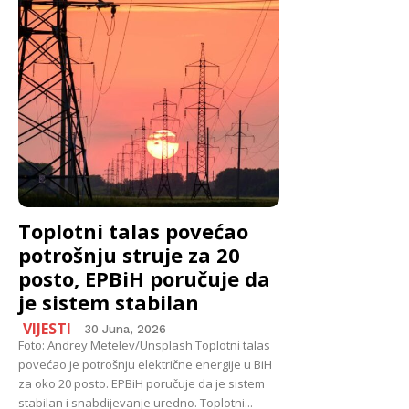
Toplotni talas povećao
potrošnju struje za 20
posto, EPBiH poručuje da
je sistem stabilan
VIJESTI
30 Juna, 2026
Foto: Andrey Metelev/Unsplash Toplotni talas
povećao je potrošnju električne energije u BiH
za oko 20 posto. EPBiH poručuje da je sistem
stabilan i snabdijevanje uredno. Toplotni...