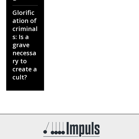
Glorific
ation of
criminal
s: Is a
grave
necessa
ry to
create a
cult?