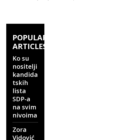
POPULAR
ARTICLES
Ko su
nositelji
kandida
tskih
lista
SDP-a
na svim
nivoima
Zora
Vidović