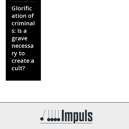
Glorific
ation of
criminal
s: Is a
grave
necessa
ry to
create a
cult?