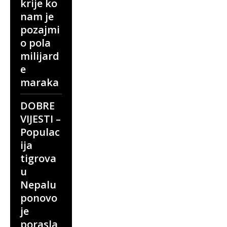
krije ko
nam je
pozajmi
o pola
milijard
e
maraka
DOBRE
VIJESTI –
Populac
ija
tigrova
u
Nepalu
ponovo
je
porasla