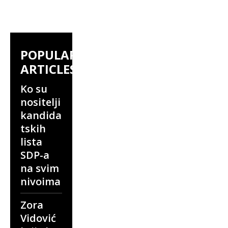
POPULAR
ARTICLES
Ko su
nositelji
kandida
tskih
lista
SDP-a
na svim
nivoima
Zora
Vidović