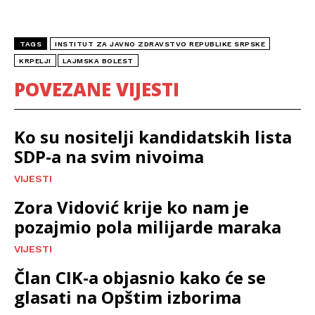
TAGS
INSTITUT ZA JAVNO ZDRAVSTVO REPUBLIKE SRPSKE
KRPELJI
LAJMSKA BOLEST
POVEZANE VIJESTI
Ko su nositelji kandidatskih lista
SDP-a na svim nivoima
VIJESTI
Zora Vidović krije ko nam je
pozajmio pola milijarde maraka
VIJESTI
Član CIK-a objasnio kako će se
glasati na Opštim izborima