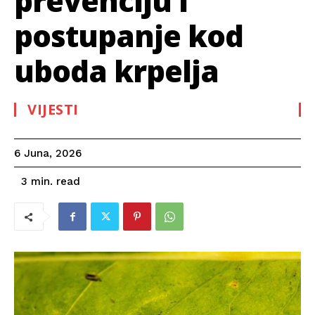
prevenciju i
postupanje kod
uboda krpelja
VIJESTI
6 Juna, 2026
read
3
min.