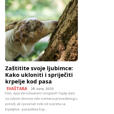
Zaštitite svoje ljubimce:
Kako ukloniti i spriječiti
krpelje kod pasa
SVAŠTARA
28 Juna, 2025
Foto: Ayla Verschueren/ Unsplash Topliji dani
sa sobom donose više vremena provedenog u
prirodi, ali i povećan rizik od susreta sa
krpeljima - parazitima koji...