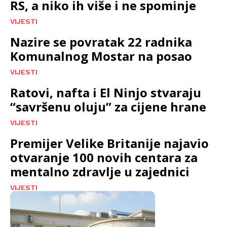
RS, a niko ih više i ne spominje
VIJESTI
Nazire se povratak 22 radnika
Komunalnog Mostar na posao
VIJESTI
Ratovi, nafta i El Ninjo stvaraju
“savršenu oluju” za cijene hrane
VIJESTI
Premijer Velike Britanije najavio
otvaranje 100 novih centara za
mentalno zdravlje u zajednici
VIJESTI