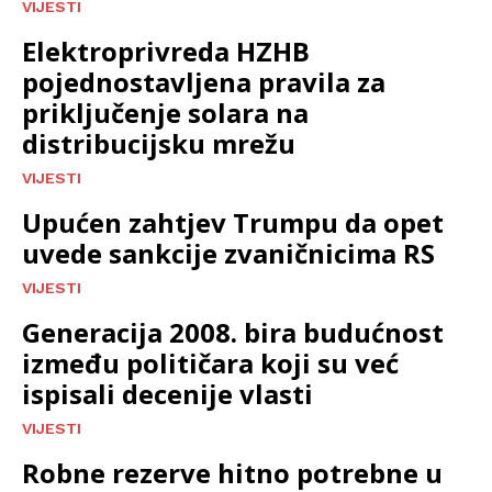
VIJESTI
Elektroprivreda HZHB
pojednostavljena pravila za
priključenje solara na
distribucijsku mrežu
VIJESTI
Upućen zahtjev Trumpu da opet
uvede sankcije zvaničnicima RS
VIJESTI
Generacija 2008. bira budućnost
između političara koji su već
ispisali decenije vlasti
VIJESTI
Robne rezerve hitno potrebne u