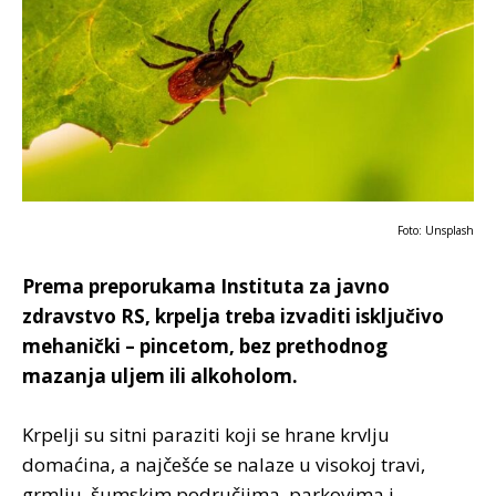
Foto: Unsplash
Prema preporukama Instituta za javno
zdravstvo RS, krpelja treba izvaditi isključivo
mehanički – pincetom, bez prethodnog
mazanja uljem ili alkoholom.
Krpеlji su sitni pаrаziti kојi sе hrаnе krvlju
dоmаćinа, а nајčеšćе sе nаlаzе u visоkој trаvi,
grmlju, šumskim pоdručјimа, pаrkоvimа i