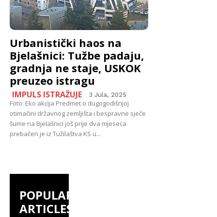
Urbanistički haos na
Bjelašnici: Tužbe padaju,
gradnja ne staje, USKOK
preuzeo istragu
IMPULS ISTRAŽUJE
3 Jula, 2025
Foto: Eko akcija Predmet o dugogodišnjoj
otimačini državnog zemljišta i bespravne sječe
šume na Bjelašnici još prije dva mjeseca
prebačen je iz Tužilaštva KS u...
POPULAR
ARTICLES