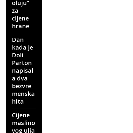
oluju”
za
cijene
hrane
Dan
kada je
Doli
Parton
napisal
a dva
bezvre
menska
hita
Cijene
maslino
vog ulja