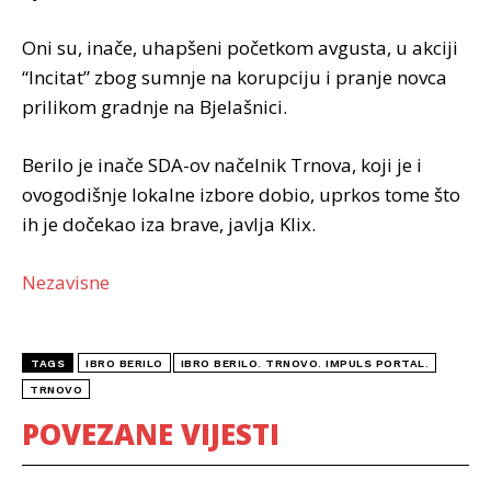
Oni su, inače, uhapšeni početkom avgusta, u akciji
“Incitat” zbog sumnje na korupciju i pranje novca
prilikom gradnje na Bjelašnici.
Berilo je inače SDA-ov načelnik Trnova, koji je i
ovogodišnje lokalne izbore dobio, uprkos tome što
ih je dočekao iza brave, javlja Klix.
Nezavisne
TAGS
IBRO BERILO
IBRO BERILO. TRNOVO. IMPULS PORTAL.
TRNOVO
POVEZANE VIJESTI