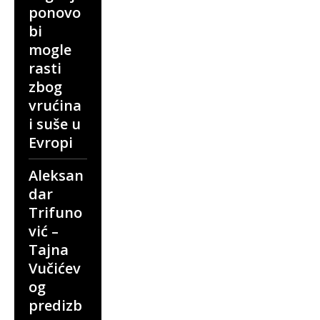
ponovo
bi
mogle
rasti
zbog
vrućina
i suše u
Evropi
Aleksan
dar
Trifuno
vić –
Tajna
Vučićev
og
predizb