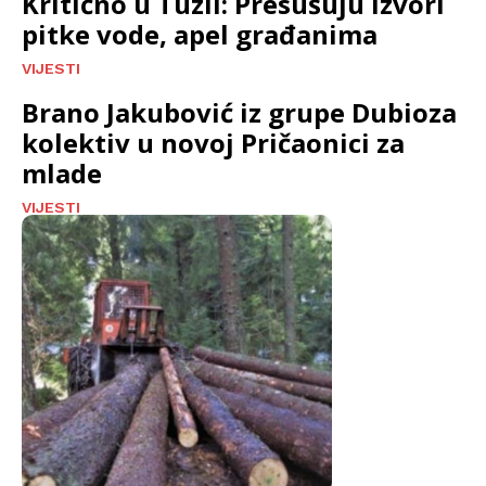
Kritično u Tuzli: Presušuju izvori
pitke vode, apel građanima
VIJESTI
Brano Jakubović iz grupe Dubioza
kolektiv u novoj Pričaonici za
mlade
VIJESTI