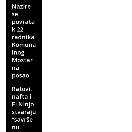
Nazire
se
povrata
k 22
radnika
Komuna
lnog
Mostar
na
posao
Ratovi,
nafta i
El Ninjo
stvaraju
“savrše
nu