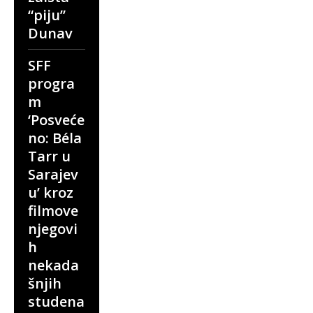
“piju”
Dunav
SFF
progra
m
‘Posveće
no: Béla
Tarr u
Sarajev
u’ kroz
filmove
njegovi
h
nekada
šnjih
studena