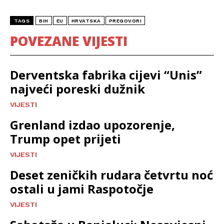
TAGS
BIH
EU
HRVATSKA
PREGOVORI
POVEZANE VIJESTI
Derventska fabrika cijevi “Unis”
najveći poreski dužnik
VIJESTI
Grenland izdao upozorenje,
Trump opet prijeti
VIJESTI
Deset zeničkih rudara četvrtu noć
ostali u jami Raspotočje
VIJESTI