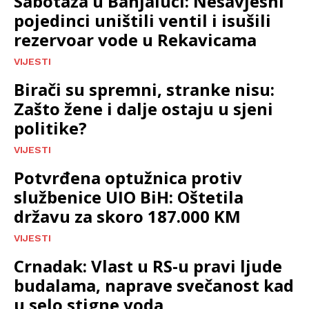
Sabotaža u Banjaluci: Nesavjesni
pojedinci uništili ventil i isušili
rezervoar vode u Rekavicama
VIJESTI
Birači su spremni, stranke nisu:
Zašto žene i dalje ostaju u sjeni
politike?
VIJESTI
Potvrđena optužnica protiv
službenice UIO BiH: Oštetila
državu za skoro 187.000 KM
VIJESTI
Crnadak: Vlast u RS-u pravi ljude
budalama, naprave svečanost kad
u selo stigne voda