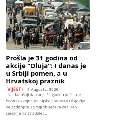
Prošla je 31 godina od
akcije “Oluja”: I danas je
u Srbiji pomen, a u
Hrvatskoj praznik
VIJESTI
4 Augusta, 2026
Na današnji dan prije 31 godinu počela je
hrvatska vojno-policijska operacija Oluja čija
se godišnjica u Srbiji obilježava kao Dan
sjećanja na stradale i...