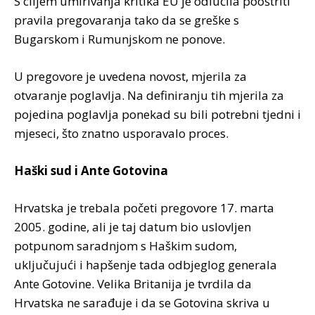
S ciljem umirivanja kritika EU je odlučila pooštriti
pravila pregovaranja tako da se greške s
Bugarskom i Rumunjskom ne ponove.
U pregovore je uvedena novost, mjerila za
otvaranje poglavlja. Na definiranju tih mjerila za
pojedina poglavlja ponekad su bili potrebni tjedni i
mjeseci, što znatno usporavalo proces.
Haški sud i Ante Gotovina
Hrvatska je trebala početi pregovore 17. marta
2005. godine, ali je taj datum bio uslovljen
potpunom saradnjom s Haškim sudom,
uključujući i hapšenje tada odbjeglog generala
Ante Gotovine. Velika Britanija je tvrdila da
Hrvatska ne sarađuje i da se Gotovina skriva u