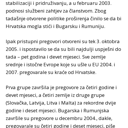
stabilizaciji i pridruživanju, a u februaru 2003.
podnosi službeni zahtjev za članstvom. Zbog
tadašnje otvorene politike proširenja činilo se da bi
Hrvatska mogla stići i Bugarsku i Rumuniju.
Ipak pristupni pregovori otvoreni su tek 3. oktobra
2005. i ispostavilo se da su bili najdulji uspješni do
tada – pet godina i devet mjeseci. Sve zemlje
srednje i istočne Evrope koje su ušle u EU 2004. i
2007. pregovarale su kraće od Hrvatske.
Prva grupe završila je pregovore za četiri godine i
devet mjeseci, a četiri zemlje iz druge grupe
(Slovačka, Latvija, Litva i Malta) za rekordne dvije
godine i deset mjeseci. Bugarska i Rumunjska
završile su pregovore u decembru 2004., dakle,
pregovarale su četiri godine i deset mjeseci, piše