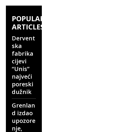
POPULAR
ARTICLES
Dervent
ska
fabrika
cijevi
“Unis”
najveći
poreski
dužnik
Grenlan
d izdao
upozore
nje,