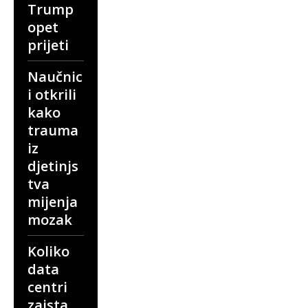
Trump
opet
prijeti
Naučnic
i otkrili
kako
trauma
iz
djetinjs
tva
mijenja
mozak
Koliko
data
centri
zaista