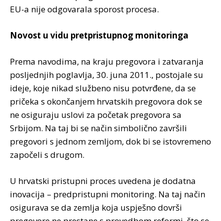
EU-a nije odgovarala sporost procesa.
Novost u vidu pretpristupnog monitoringa
Prema navodima, na kraju pregovora i zatvaranja
posljednjih poglavlja, 30. juna 2011., postojale su
ideje, koje nikad službeno nisu potvrđene, da se
pričeka s okončanjem hrvatskih pregovora dok se
ne osiguraju uslovi za početak pregovora sa
Srbijom. Na taj bi se način simbolično završili
pregovori s jednom zemljom, dok bi se istovremeno
započeli s drugom.
U hrvatski pristupni proces uvedena je dodatna
inovacija – predpristupni monitoring. Na taj način
osigurava se da zemlja koja uspješno dovrši
pregovore ne prestane s provedbom reformi, što se