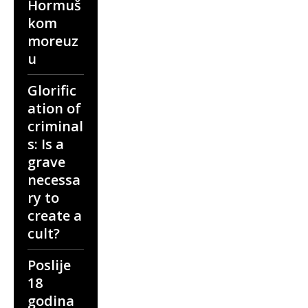
Hormuš
kom
moreuz
u
Glorific
ation of
criminal
s: Is a
grave
necessa
ry to
create a
cult?
Poslije
18
godina