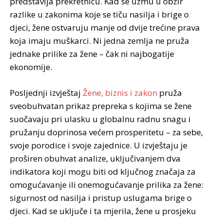
predstavlja prekretnicu. Kad se uzmu u obzir
razlike u zakonima koje se tiču nasilja i brige o
djeci, žene ostvaruju manje od dvije trećine prava
koja imaju muškarci. Ni jedna zemlja ne pruža
jednake prilike za žene – čak ni najbogatije
ekonomije.
Posljednji izvještaj
Žene, biznis i zakon
pruža
sveobuhvatan prikaz prepreka s kojima se žene
suočavaju pri ulasku u globalnu radnu snagu i
pružanju doprinosa većem prosperitetu – za sebe,
svoje porodice i svoje zajednice. U izvještaju je
proširen obuhvat analize, uključivanjem dva
indikatora koji mogu biti od ključnog značaja za
omogućavanje ili onemogućavanje prilika za žene:
sigurnost od nasilja i pristup uslugama brige o
djeci. Kad se uključe i ta mjerila, žene u prosjeku