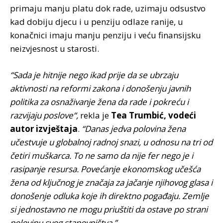
primaju manju platu dok rade, uzimaju odsustvo
kad dobiju djecu i u penziju odlaze ranije, u
konačnici imaju manju penziju i veću finansijsku
neizvjesnost u starosti.
“Sada je hitnije nego ikad prije da se ubrzaju
aktivnosti na reformi zakona i donošenju javnih
politika za osnaživanje žena da rade i pokreću i
razvijaju poslove“,
rekla je
Tea Trumbić, vodeći
autor izvještaja
.
“Danas jedva polovina žena
učestvuje u globalnoj radnoj snazi, u odnosu na tri od
četiri muškarca. To ne samo da nije fer nego je i
rasipanje resursa. Povećanje ekonomskog učešća
žena od ključnog je značaja za jačanje njihovog glasa i
donošenje odluka koje ih direktno pogađaju. Zemlje
si jednostavno ne mogu priuštiti da ostave po strani
polovinu svog stanovništva.”