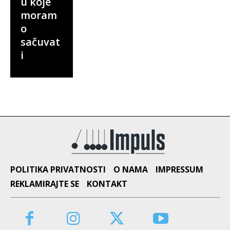
u koje
moram
o
sačuvat
i
POLITIKA PRIVATNOSTI
O NAMA
IMPRESSUM
REKLAMIRAJTE SE
KONTAKT