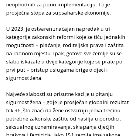
neophodnih za punu implementaciju. To je
prosječna stopa za supsaharske ekonomije.
U 2023. je ostvaren značajan napredak u tri
kategorije zakonskih reformi koje se tiču jednakih
mogućnosti – plaćanje, roditeljska prava i zaštita
na radnom mjestu. Ipak, gotovo sve zemlje su se
slabo iskazale u dvije kategorije koje se prate po
prvi put – pristup uslugama brige o djeci i
sigurnost žena.
Najveće slabosti su prisutne kad je u pitanju
sigurnost žena – gdje je prosječan globalni rezultat
tek 36, što znači da žene ostvaruju jedva trećinu
potrebne zakonske zaštite od nasilja u porodici,
seksualnog uznemiravanja, sklapanja dječjih
brakova i femicida. Iako 151 zemlja ima zakone