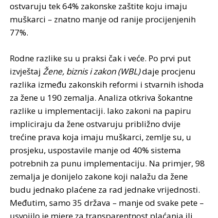
ostvaruju tek 64% zakonske zaštite koju imaju
muškarci – znatno manje od ranije procijenjenih
77%.
Rodne razlike su u praksi čak i veće. Po prvi put
izvještaj
Žene, biznis i zakon (WBL)
daje procjenu
razlika između zakonskih reformi i stvarnih ishoda
za žene u 190 zemalja. Analiza otkriva šokantne
razlike u implementaciji. Iako zakoni na papiru
impliciraju da žene ostvaruju približno dvije
trećine prava koja imaju muškarci, zemlje su, u
prosjeku, uspostavile manje od 40% sistema
potrebnih za punu implementaciju. Na primjer, 98
zemalja je donijelo zakone koji nalažu da žene
budu jednako plaćene za rad jednake vrijednosti.
Međutim, samo 35 država – manje od svake pete –
usvojilo je mjere za transparentnost plaćanja ili