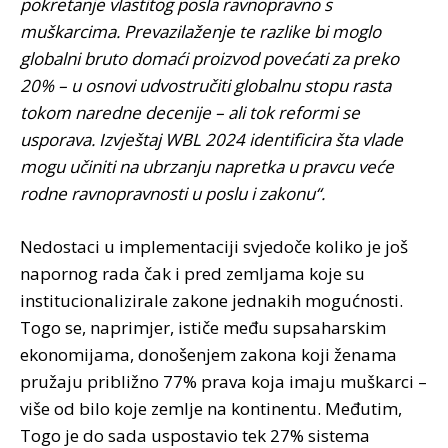
pokretanje vlastitog posla ravnopravno s
muškarcima. Prevazilaženje te razlike bi moglo
globalni bruto domaći proizvod povećati za preko
20% – u osnovi udvostručiti globalnu stopu rasta
tokom naredne decenije – ali tok reformi se
usporava. Izvještaj WBL 2024 identificira šta vlade
mogu učiniti na ubrzanju napretka u pravcu veće
rodne ravnopravnosti u poslu i zakonu“.
Nedostaci u implementaciji svjedoče koliko je još
napornog rada čak i pred zemljama koje su
institucionalizirale zakone jednakih mogućnosti.
Togo se, naprimjer, ističe među supsaharskim
ekonomijama, donošenjem zakona koji ženama
pružaju približno 77% prava koja imaju muškarci –
više od bilo koje zemlje na kontinentu. Međutim,
Togo je do sada uspostavio tek 27% sistema