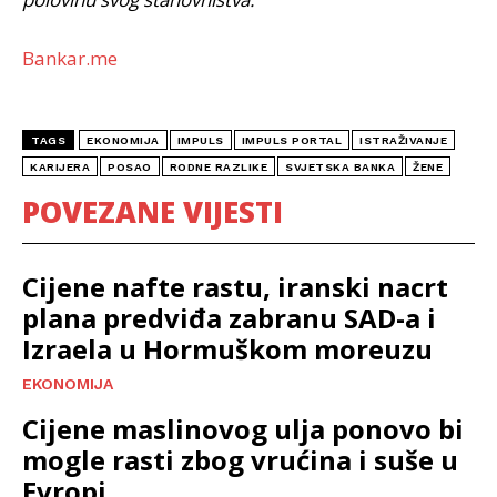
Bankar.me
TAGS
EKONOMIJA
IMPULS
IMPULS PORTAL
ISTRAŽIVANJE
KARIJERA
POSAO
RODNE RAZLIKE
SVJETSKA BANKA
ŽENE
POVEZANE VIJESTI
Cijene nafte rastu, iranski nacrt
plana predviđa zabranu SAD-a i
Izraela u Hormuškom moreuzu
EKONOMIJA
Cijene maslinovog ulja ponovo bi
mogle rasti zbog vrućina i suše u
Evropi