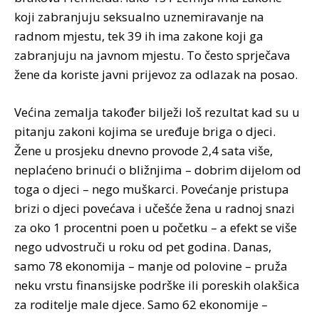
koji zabranjuju seksualno uznemiravanje na
radnom mjestu, tek 39 ih ima zakone koji ga
zabranjuju na javnom mjestu. To često sprječava
žene da koriste javni prijevoz za odlazak na posao.
Većina zemalja također bilježi loš rezultat kad su u
pitanju zakoni kojima se uređuje briga o djeci.
Žene u prosjeku dnevno provode 2,4 sata više,
neplaćeno brinući o bližnjima – dobrim dijelom od
toga o djeci – nego muškarci. Povećanje pristupa
brizi o djeci povećava i učešće žena u radnoj snazi
za oko 1 procentni poen u početku – a efekt se više
nego udvostruči u roku od pet godina. Danas,
samo 78 ekonomija – manje od polovine – pruža
neku vrstu finansijske podrške ili poreskih olakšica
za roditelje male djece. Samo 62 ekonomije –