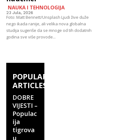
NAUKA I TEHNOLOGIJA
23 Jula, 2026
Foto: Matt Bennett/Unsplash Ljudi žive duže
nego ikada ranije, ali velika nova globalna
studija sugeriše da se mnoge od tih dodatnih
godina sve više provode...
POPULAR
ARTICLES
DOBRE
VIJESTI –
Populac
ija
tigrova
u