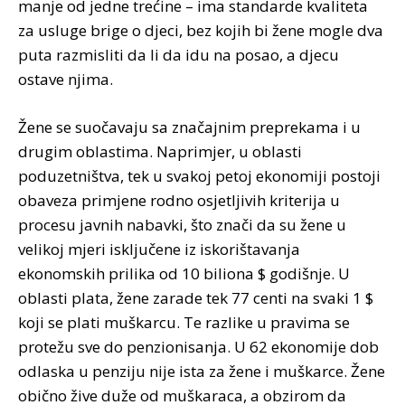
manje od jedne trećine – ima standarde kvaliteta
za usluge brige o djeci, bez kojih bi žene mogle dva
puta razmisliti da li da idu na posao, a djecu
ostave njima.
Žene se suočavaju sa značajnim preprekama i u
drugim oblastima. Naprimjer, u oblasti
poduzetništva, tek u svakoj petoj ekonomiji postoji
obaveza primjene rodno osjetljivih kriterija u
procesu javnih nabavki, što znači da su žene u
velikoj mjeri isključene iz iskorištavanja
ekonomskih prilika od 10 biliona $ godišnje. U
oblasti plata, žene zarade tek 77 centi na svaki 1 $
koji se plati muškarcu. Te razlike u pravima se
protežu sve do penzionisanja. U 62 ekonomije dob
odlaska u penziju nije ista za žene i muškarce. Žene
obično žive duže od muškaraca, a obzirom da