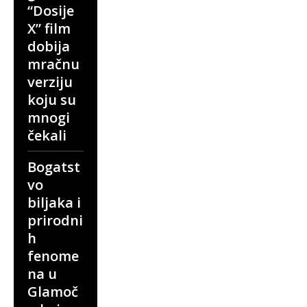
“Dosije
X” film
dobija
mračnu
verziju
koju su
mnogi
čekali
Bogatst
vo
biljaka i
prirodni
h
fenome
na u
Glamoč