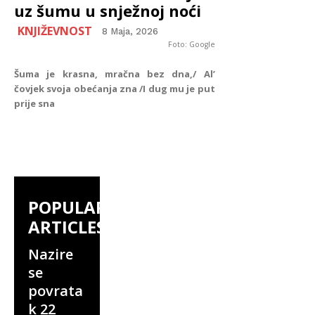
uz šumu u snježnoj noći
KNJIŽEVNOST
8 Maja, 2026
Foto: Google
Šuma je krasna, mračna bez dna,/ Al’
čovjek svoja obećanja zna /I dug mu je put
prije sna
POPULAR
ARTICLES
Nazire
se
povrata
k 22