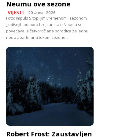
Neumu ove sezone
VIJESTI
20 Juna, 2026
Foto: Impuls S toplijim vremenom i sezonom
godišnjih odmora broj turista u Neumu se
povećava, a četvoročlana porodica za jednu
noć u apartmanu tokom sezone...
Robert Frost: Zaustavljen