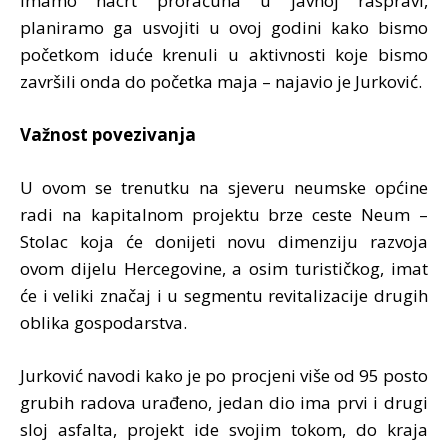
imamo nacrt proračuna u javnoj raspravi,
planiramo ga usvojiti u ovoj godini kako bismo
početkom iduće krenuli u aktivnosti koje bismo
završili onda do početka maja – najavio je Jurković.
Važnost povezivanja
U ovom se trenutku na sjeveru neumske općine
radi na kapitalnom projektu brze ceste Neum –
Stolac koja će donijeti novu dimenziju razvoja
ovom dijelu Hercegovine, a osim turističkog, imat
će i veliki značaj i u segmentu revitalizacije drugih
oblika gospodarstva.
Jurković navodi kako je po procjeni više od 95 posto
grubih radova urađeno, jedan dio ima prvi i drugi
sloj asfalta, projekt ide svojim tokom, do kraja