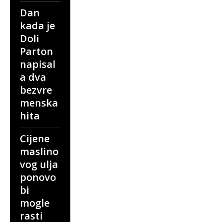
Dan
kada je
Doli
Parton
napisal
a dva
bezvre
menska
hita
Cijene
maslino
vog ulja
ponovo
bi
mogle
rasti