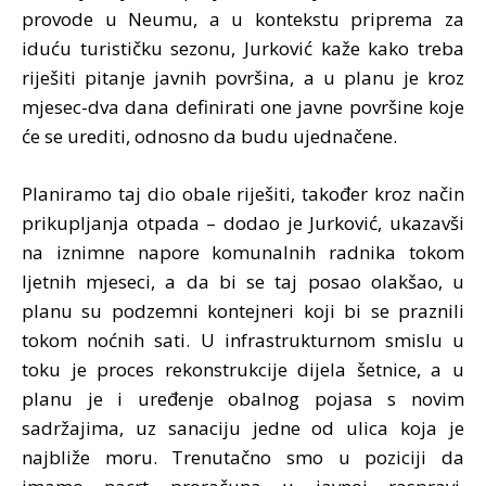
provode u Neumu, a u kontekstu priprema za
iduću turističku sezonu, Jurković kaže kako treba
riješiti pitanje javnih površina, a u planu je kroz
mjesec-dva dana definirati one javne površine koje
će se urediti, odnosno da budu ujednačene.
Planiramo taj dio obale riješiti, također kroz način
prikupljanja otpada – dodao je Jurković, ukazavši
na iznimne napore komunalnih radnika tokom
ljetnih mjeseci, a da bi se taj posao olakšao, u
planu su podzemni kontejneri koji bi se praznili
tokom noćnih sati. U infrastrukturnom smislu u
toku je proces rekonstrukcije dijela šetnice, a u
planu je i uređenje obalnog pojasa s novim
sadržajima, uz sanaciju jedne od ulica koja je
najbliže moru. Trenutačno smo u poziciji da