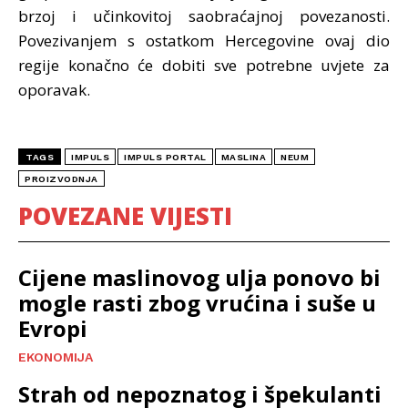
brzoj i učinkovitoj saobraćajnoj povezanosti.
Povezivanjem s ostatkom Hercegovine ovaj dio
regije konačno će dobiti sve potrebne uvjete za
oporavak.
TAGS
IMPULS
IMPULS PORTAL
MASLINA
NEUM
PROIZVODNJA
POVEZANE VIJESTI
Cijene maslinovog ulja ponovo bi
mogle rasti zbog vrućina i suše u
Evropi
EKONOMIJA
Strah od nepoznatog i špekulanti