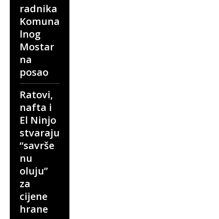
radnika
Komuna
lnog
Mostar
na
posao
Ratovi,
nafta i
El Ninjo
stvaraju
“savrše
nu
oluju”
za
cijene
hrane