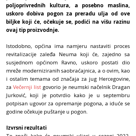
poljoprivrednih kultura, a posebno maslina,
uskoro dobiva pogon za preradu ulja od ove
biljke koji će, očekuje se, podići na višu razinu
ovaj tip proizvodnje.
Istodobno, općina ima namjeru nastaviti proces
revitalizacije zaleđa Neuma koji će, zajedno sa
susjednom općinom Ravno, uskoro postati dio
mreže moderniziranih saobraćajnica, a o ovim, kao
i ostalim temama od značaja za jug Hercegovine,
za
Večernji list
govorio je neumski načelnik Dragan
Jurković, koji je potvrdio kako je u septembru
potpisan ugovor za opremanje pogona, a iduće se
godine očekuje puštanje u pogon.
Izvrsni rezultati
To znači kako će neumski uljari u sezoni 2022.