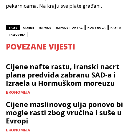
pekarnicama. Na kraju sve plate građani.
TAGS
CIJENE
IMPULS
IMPULS PORTAL
KONTROLA
NAFTA
TRGOVINA
POVEZANE VIJESTI
Cijene nafte rastu, iranski nacrt
plana predviđa zabranu SAD-a i
Izraela u Hormuškom moreuzu
EKONOMIJA
Cijene maslinovog ulja ponovo bi
mogle rasti zbog vrućina i suše u
Evropi
EKONOMIJA