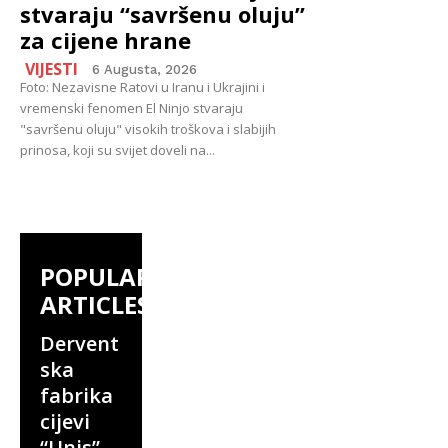
stvaraju “savršenu oluju”
za cijene hrane
VIJESTI
6 Augusta, 2026
Foto: Nezavisne Ratovi u Iranu i Ukrajini i
vremenski fenomen El Ninjo stvaraju
"savršenu oluju" visokih troškova i slabijih
prinosa, koji su svijet doveli na...
POPULAR
ARTICLES
Dervent
ska
fabrika
cijevi
“Unis”