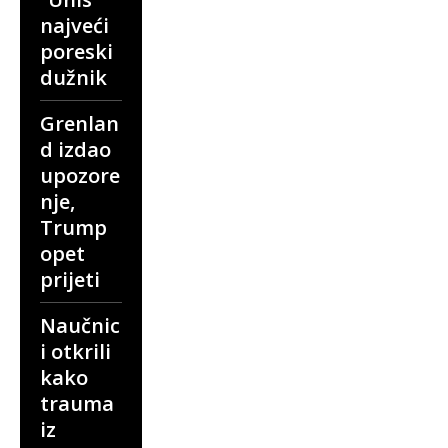
najveći
poreski
dužnik
Grenlan
d izdao
upozore
nje,
Trump
opet
prijeti
Naučnic
i otkrili
kako
trauma
iz