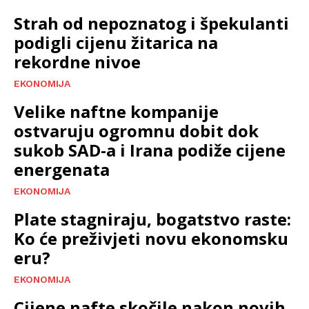
Strah od nepoznatog i špekulanti
podigli cijenu žitarica na
rekordne nivoe
EKONOMIJA
Velike naftne kompanije
ostvaruju ogromnu dobit dok
sukob SAD-a i Irana podiže cijene
energenata
EKONOMIJA
Plate stagniraju, bogatstvo raste:
Ko će preživjeti novu ekonomsku
eru?
EKONOMIJA
Cijene nafte skočile nakon novih