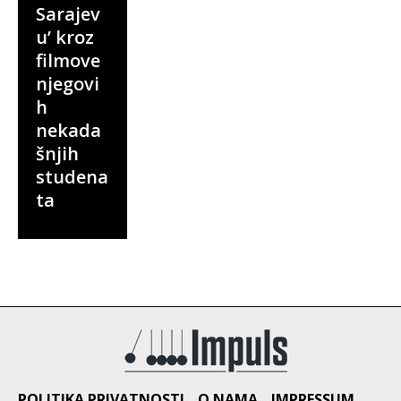
Sarajev
u’ kroz
filmove
njegovi
h
nekada
šnjih
studena
ta
POLITIKA PRIVATNOSTI
O NAMA
IMPRESSUM