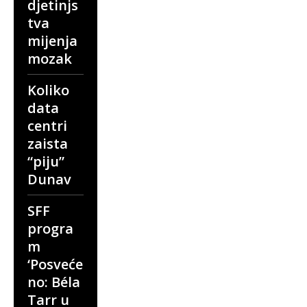
djetinjs
tva
mijenja
mozak
Koliko
data
centri
zaista
“piju”
Dunav
SFF
progra
m
‘Posveće
no: Béla
Tarr u