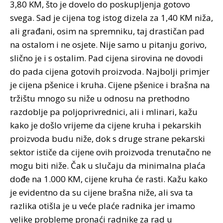
3,80 KM, što je dovelo do poskupljenja gotovo
svega. Sad je cijena tog istog dizela za 1,40 KM niža,
ali građani, osim na spremniku, taj drastičan pad
na ostalom i ne osjete. Nije samo u pitanju gorivo,
slično je i s ostalim. Pad cijena sirovina ne dovodi
do pada cijena gotovih proizvoda. Najbolji primjer
je cijena pšenice i kruha. Cijene pšenice i brašna na
tržištu mnogo su niže u odnosu na prethodno
razdoblje pa poljoprivrednici, ali i mlinari, kažu
kako je došlo vrijeme da cijene kruha i pekarskih
proizvoda budu niže, dok s druge strane pekarski
sektor ističe da cijene ovih proizvoda trenutačno ne
mogu biti niže. Čak u slučaju da minimalna plaća
dođe na 1.000 KM, cijene kruha će rasti. Kažu kako
je evidentno da su cijene brašna niže, ali sva ta
razlika otišla je u veće plaće radnika jer imamo
velike probleme pronaći radnike za rad u