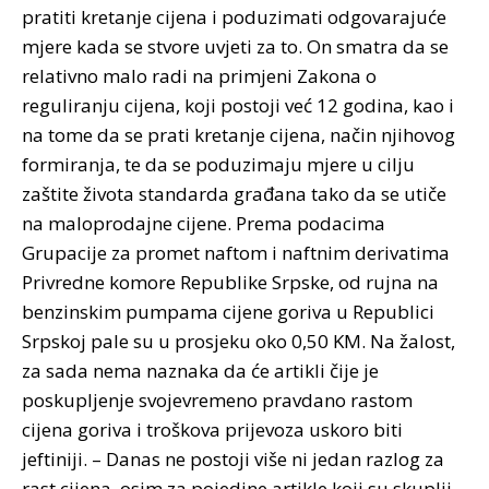
pratiti kretanje cijena i poduzimati odgovarajuće
mjere kada se stvore uvjeti za to. On smatra da se
relativno malo radi na primjeni Zakona o
reguliranju cijena, koji postoji već 12 godina, kao i
na tome da se prati kretanje cijena, način njihovog
formiranja, te da se poduzimaju mjere u cilju
zaštite života standarda građana tako da se utiče
na maloprodajne cijene. Prema podacima
Grupacije za promet naftom i naftnim derivatima
Privredne komore Republike Srpske, od rujna na
benzinskim pumpama cijene goriva u Republici
Srpskoj pale su u prosjeku oko 0,50 KM. Na žalost,
za sada nema naznaka da će artikli čije je
poskupljenje svojevremeno pravdano rastom
cijena goriva i troškova prijevoza uskoro biti
jeftiniji. – Danas ne postoji više ni jedan razlog za
rast cijena, osim za pojedine artikle koji su skuplji