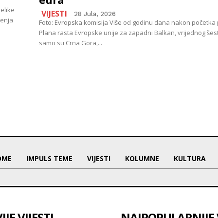
elike
VIJESTI
28 Jula, 2026
jenja
Foto: Evropska komisija Više od godinu dana nakon početka
Plana rasta Evropske unije za zapadni Balkan, vrijednog šest 
samo su Crna Gora,...
OME
IMPULS TEME
VIJESTI
KOLUMNE
KULTURA
JE VIJESTI
NAJPOPULARNIJE V