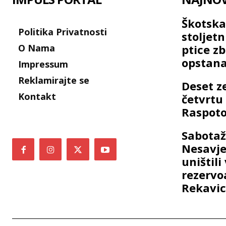
Škotska
Politika Privatnosti
stoljet
O Nama
ptice z
opstana
Impressum
Reklamirajte se
Deset z
Kontakt
četvrtu 
Raspoto
Sabotaž
Nesavje
uništili 
rezervo
Rekavi