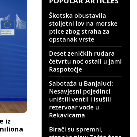
POPULAR ARTICLES
Škotska obustavila
stoljetni lov na morske
ptice zbog straha za
opstanak vrste
Deset zeničkih rudara
četvrtu noć ostali u jami
Raspotočje
Sabotaža u Banjaluci:
Nesavjesni pojedinci
uništili ventil i isušili
rezervoar vode u
Rekavicama
e iz
miliona
Birači su spremni,