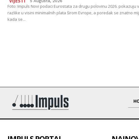
VIJESTI
5 Augusta, 2026
Foto: Impuls Novi podaci Eurostata za drugu polovinu 2026. pokazuju v
razlike u visini minimalnih plata širom Evrope, a poredak se znatno mi
kada se...
H
IMPULS PORTAL
NAJNOVI