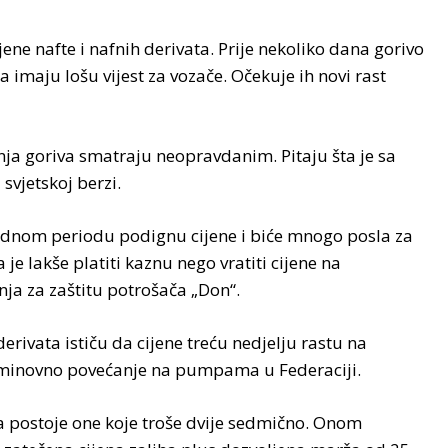
e nafte i nafnih derivata. Prije nekoliko dana gorivo
a imaju lošu vijest za vozače. Očekuje ih novi rast
ja goriva smatraju neopravdanim. Pitaju šta je sa
vjetskoj berzi.
ednom periodu podignu cijene i biće mnogo posla za
 lakše platiti kaznu nego vratiti cijene na
ja za zaštitu potrošača „Don“.
rivata ističu da cijene treću nedjelju rastu na
neminovno povećanje na pumpama u Federaciji.
a postoje one koje troše dvije sedmično. Onom