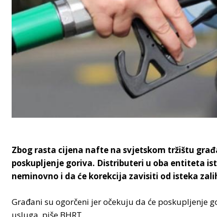
Zbog rasta cijena nafte na svjetskom tržištu gra
poskupljenje goriva. Distributeri u oba entiteta is
neminovno i da će korekcija zavisiti od isteka zali
Građani su ogorčeni jer očekuju da će poskupljenje go
usluga, piše BHRT.