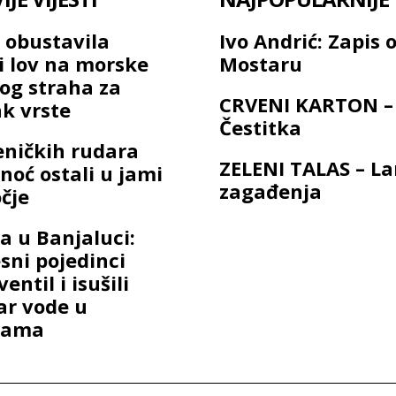
 obustavila
Ivo Andrić: Zapis 
ni lov na morske
Mostaru
bog straha za
CRVENI KARTON –
k vrste
Čestitka
eničkih rudara
ZELENI TALAS – L
noć ostali u jami
zagađenja
čje
a u Banjaluci:
sni pojedinci
ventil i isušili
ar vode u
cama