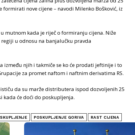
ra zatečena cijena zaliha plus dozvoljena marža od 25
 formirati nove cijene – navodi Milenko Bošković, iz
 u mutnom kada je riječ o formiranju cijena. Niže
 regiji u odnosu na banjalučku pravda
između njih i takmiče se ko će prodati jeftinije i to
i Grupacije za promet naftom i naftnim derivatima RS.
 ističu da su marže distributera ispod dozvoljenih 25
si kada će doći do poskupljenja.
SKUPLJENJE
POSKUPLJENJE GORIVA
RAST CIJENA