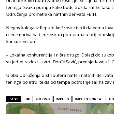
brzinom kako budu zalihe trošili, jer se cijena formi
feninga. Svaka pumpa kako bude trošila zalihe tako će
Udruženja prometnika naftnih derivata FBiH.
Njegov kolega iz Republike Srpske tvrdi da nema lova
cijene goriva na benzinskim pumpama u prijedorskoj
konkurencijom.
– Lokalna konkurencija i ništa drugo. Dolazi do sukoba 
su jedini razlozi – tvrdi Đorđe Savić, predsjedavajuć
U oba Udruženja distributera nafte i naftnih derivata
feninga po litru, te da od tempa potrošnje zaliha zavi
TAGS
BIH
GORIVO
IMPULS
IMPULS PORTAL
PO