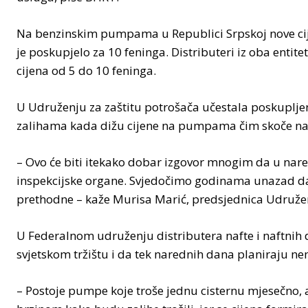
Na benzinskim pumpama u Republici Srpskoj nove cijen
je poskupjelo za 10 feninga. Distributeri iz oba entitet
cijena od 5 do 10 feninga.
U Udruženju za zaštitu potrošača učestala poskupljen
zalihama kada dižu cijene na pumpama čim skoče na s
– Ovo će biti itekako dobar izgovor mnogim da u nar
inspekcijske organe. Svjedočimo godinama unazad da je
prethodne – kaže Murisa Marić, predsjednica Udružen
U Federalnom udruženju distributera nafte i naftnih de
svjetskom tržištu i da tek narednih dana planiraju 
– Postoje pumpe koje troše jednu cisternu mjesečno, 