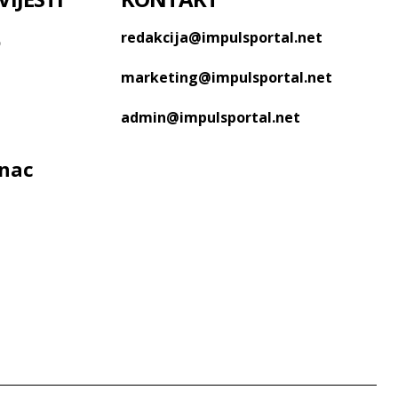
o
redakcija@impulsportal.net
marketing@impulsportal.net
admin@impulsportal.net
anac