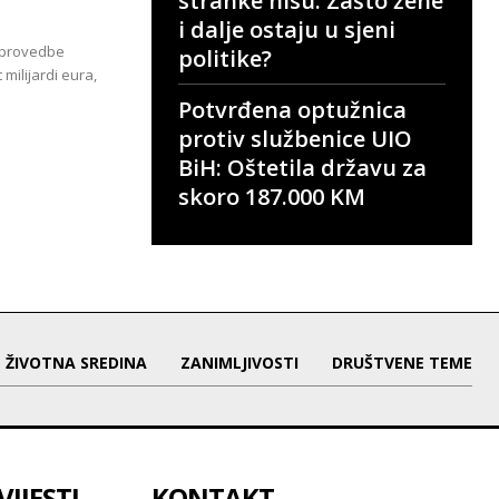
stranke nisu: Zašto žene
i dalje ostaju u sjeni
 provedbe
politike?
milijardi eura,
Potvrđena optužnica
protiv službenice UIO
BiH: Oštetila državu za
skoro 187.000 KM
ŽIVOTNA SREDINA
ZANIMLJIVOSTI
DRUŠTVENE TEME
IJESTI
KONTAKT