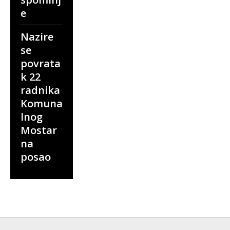
e
Nazire
se
povrata
k 22
radnika
Komuna
lnog
Mostar
na
posao