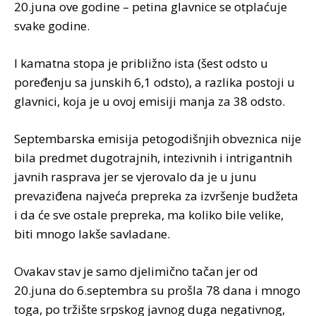
20.juna ove godine – petina glavnice se otplaćuje
svake godine.
I kamatna stopa je približno ista (šest odsto u
poređenju sa junskih 6,1 odsto), a razlika postoji u
glavnici, koja je u ovoj emisiji manja za 38 odsto.
Septembarska emisija petogodišnjih obveznica nije
bila predmet dugotrajnih, intezivnih i intrigantnih
javnih rasprava jer se vjerovalo da je u junu
prevaziđena najveća prepreka za izvršenje budžeta
i da će sve ostale prepreka, ma koliko bile velike,
biti mnogo lakše savladane.
Ovakav stav je samo djelimično tačan jer od
20.juna do 6.septembra su prošla 78 dana i mnogo
toga, po tržište srpskog javnog duga negativnog,