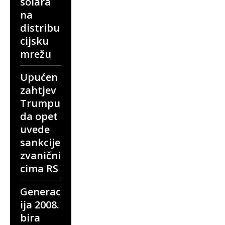
solara
na
distribu
cijsku
mrežu
Upućen
zahtjev
Trumpu
da opet
uvede
sankcije
zvanični
cima RS
Generac
ija 2008.
bira