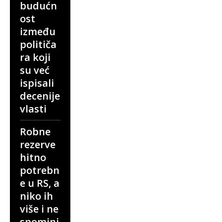
budućn
ost
između
političa
ra koji
su već
ispisali
decenije
vlasti
Robne
rezerve
hitno
potrebn
e u RS, a
niko ih
više i ne
spominj