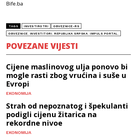
Bife.ba
TAGS
INVESTIROTRI
OBVEZNICE-RS
OBVEZNICE. INVESTITORI. REPUBLIKA SRPSKA. IMPULS PORTAL.
POVEZANE VIJESTI
Cijene maslinovog ulja ponovo bi
mogle rasti zbog vrućina i suše u
Evropi
EKONOMIJA
Strah od nepoznatog i špekulanti
podigli cijenu žitarica na
rekordne nivoe
EKONOMIJA