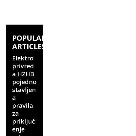
POPULAR
ARTICLES
Elektro
privred
a HZHB
pojedno
stavljen
a
pravila
za
priključ
enje