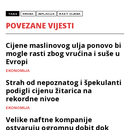
TAGS
HRANA
INFLACIJA
RAST CIJENA
POVEZANE VIJESTI
Cijene maslinovog ulja ponovo bi
mogle rasti zbog vrućina i suše u
Evropi
EKONOMIJA
Strah od nepoznatog i špekulanti
podigli cijenu žitarica na
rekordne nivoe
EKONOMIJA
Velike naftne kompanije
ostvaruju ogromnu dobit dok