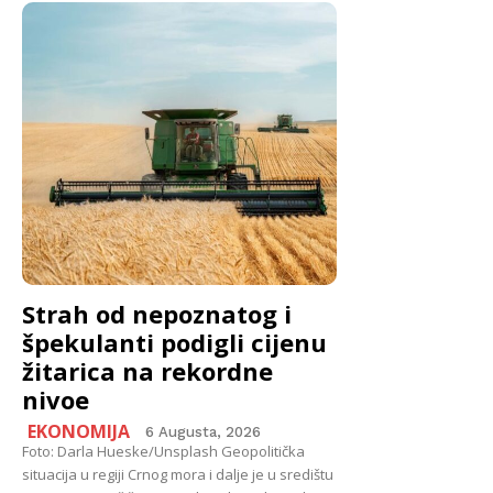
Strah od nepoznatog i
špekulanti podigli cijenu
žitarica na rekordne
nivoe
EKONOMIJA
6 Augusta, 2026
Foto: Darla Hueske/Unsplash Geopolitička
situacija u regiji Crnog mora i dalje je u središtu