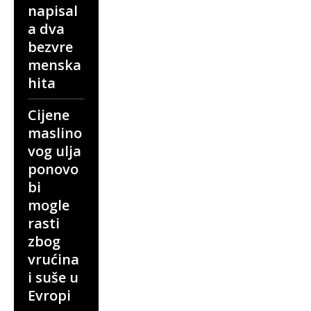
napisal
a dva
bezvre
menska
hita
Cijene
maslino
vog ulja
ponovo
bi
mogle
rasti
zbog
vrućina
i suše u
Evropi