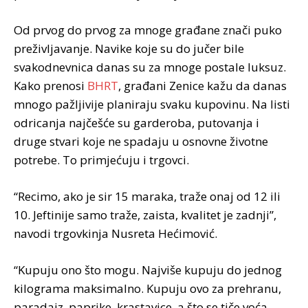
Od prvog do prvog za mnoge građane znači puko
preživljavanje. Navike koje su do jučer bile
svakodnevnica danas su za mnoge postale luksuz.
Kako prenosi
BHRT
, građani Zenice kažu da danas
mnogo pažljivije planiraju svaku kupovinu. Na listi
odricanja najčešće su garderoba, putovanja i
druge stvari koje ne spadaju u osnovne životne
potrebe. To primjećuju i trgovci.
“Recimo, ako je sir 15 maraka, traže onaj od 12 ili
10. Jeftinije samo traže, zaista, kvalitet je zadnji”,
navodi trgovkinja Nusreta Hećimović.
“Kupuju ono što mogu. Najviše kupuju do jednog
kilograma maksimalno. Kupuju ovo za prehranu,
paradajz, paprike, krastavice, a što se tiče voća,