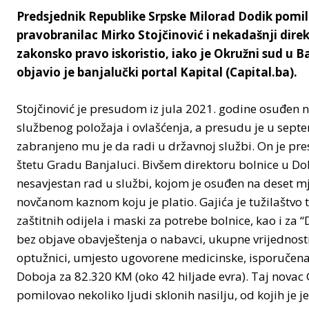
Predsjednik Republike Srpske Milorad Dodik pomil
pravobranilac Mirko Stojčinović i nekadašnji dire
zakonsko pravo iskoristio, iako je Okružni sud u B
objavio je banjalučki portal Kapital (Capital.ba).
Stojčinović je presudom iz jula 2021. godine osuđen 
službenog položaja i ovlašćenja, a presudu je u sep
zabranjeno mu je da radi u državnoj službi. On je pr
štetu Gradu Banjaluci. Bivšem direktoru bolnice u D
nesavjestan rad u službi, kojom je osuđen na deset mj
novčanom kaznom koju je platio. Gajića je tužilaštvo 
zaštitnih odijela i maski za potrebe bolnice, kao i z
bez objave obavještenja o nabavci, ukupne vrijednos
optužnici, umjesto ugovorene medicinske, isporučena
Doboja za 82.320 KM (oko 42 hiljade evra). Taj novac 
pomilovao nekoliko ljudi sklonih nasilju, od kojih je 