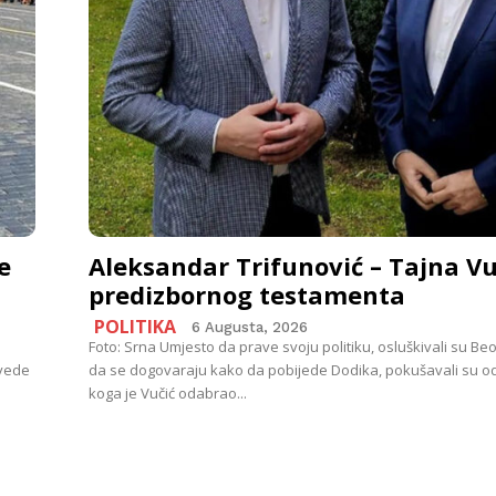
e
Aleksandar Trifunović – Tajna V
predizbornog testamenta
POLITIKA
6 Augusta, 2026
Foto: Srna Umjesto da prave svoju politiku, osluškivali su B
uvede
da se dogovaraju kako da pobijede Dodika, pokušavali su o
koga je Vučić odabrao...