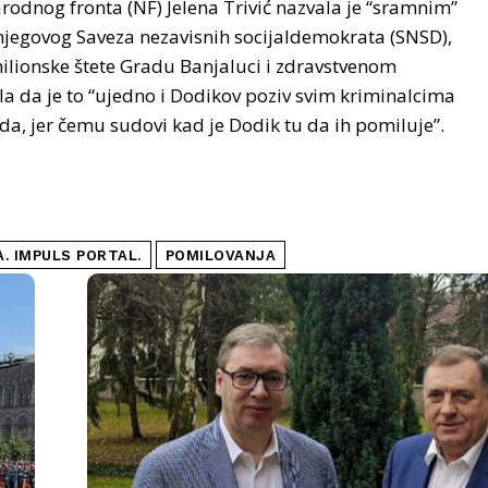
rodnog fronta (NF) Jelena Trivić nazvala je “sramnim”
njegovog Saveza nezavisnih socijaldemokrata (SNSD),
emilionske štete Gradu Banjaluci i zdravstvenom
nila da je to “ujedno i Dodikov poziv svim kriminalcima
a, jer čemu sudovi kad je Dodik tu da ih pomiluje”.
. IMPULS PORTAL.
POMILOVANJA