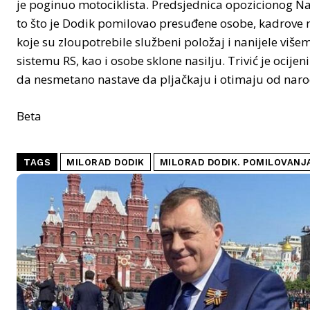
je poginuo motociklista. Predsjednica opozicionog Na
to što je Dodik pomilovao presuđene osobe, kadrove 
koje su zloupotrebile službeni položaj i nanijele viš
sistemu RS, kao i osobe sklone nasilju. Trivić je ocije
da nesmetano nastave da pljačkaju i otimaju od narod
Beta
TAGS
MILORAD DODIK
MILORAD DODIK. POMILOVANJA