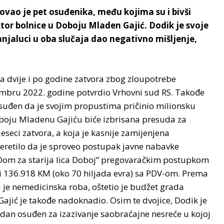
ovao je pet osuđenika, među kojima su i bivši
ktor bolnice u Doboju Mladen Gajić. Dodik je svoje
anjaluci u oba slučaja dao negativno mišljenje,
na dvije i po godine zatvora zbog zloupotrebe
tembru 2022. godine potvrdio Vrhovni sud RS. Takođe
esuđen da je svojim propustima pričinio milionsku
oboju Mladenu Gajiću biće izbrisana presuda za
eseci zatvora, a koja je kasnije zamijenjena
teretilo da je sproveo postupak javne nabavke
a “Dom za starija lica Doboj” pregovaračkim postupkom
ti 136.918 KM (oko 70 hiljada evra) sa PDV-om. Prema
 je nemedicinska roba, oštetio je budžet grada
Gajić je takođe nadoknadio. Osim te dvojice, Dodik je
jedan osuđen za izazivanje saobraćajne nesreće u kojoj