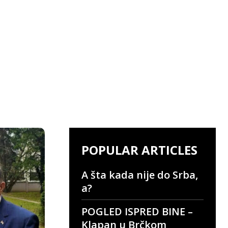
POPULAR ARTICLES
A šta kada nije do Srba,
a?
POGLED ISPRED BINE –
Klapan u Brčkom