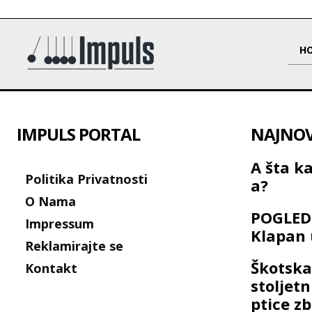
H
IMPULS PORTAL
NAJNOVI
A šta ka
Politika Privatnosti
a?
O Nama
POGLED 
Impressum
Klapan
Reklamirajte se
Škotska
Kontakt
stoljet
ptice z