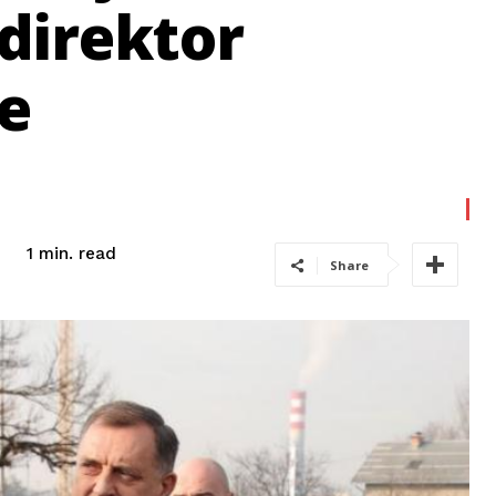
 direktor
e
read
1
min.
Share