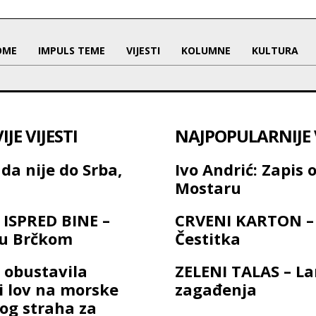
OME
IMPULS TEME
VIJESTI
KOLUMNE
KULTURA
JE VIJESTI
NAJPOPULARNIJE V
da nije do Srba,
Ivo Andrić: Zapis 
Mostaru
ISPRED BINE –
CRVENI KARTON –
 u Brčkom
Čestitka
 obustavila
ZELENI TALAS – L
ni lov na morske
zagađenja
bog straha za