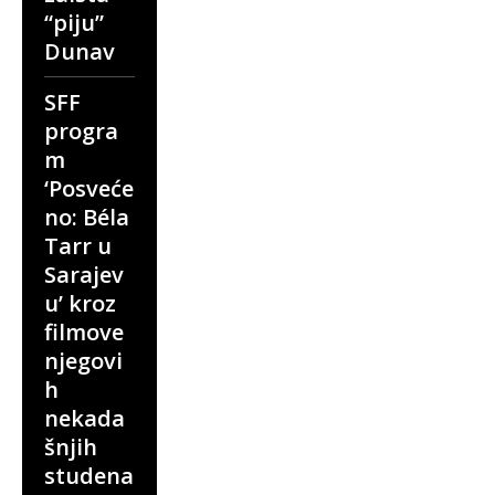
“piju”
Dunav
SFF
progra
m
‘Posveće
no: Béla
Tarr u
Sarajev
u’ kroz
filmove
njegovi
h
nekada
šnjih
studena