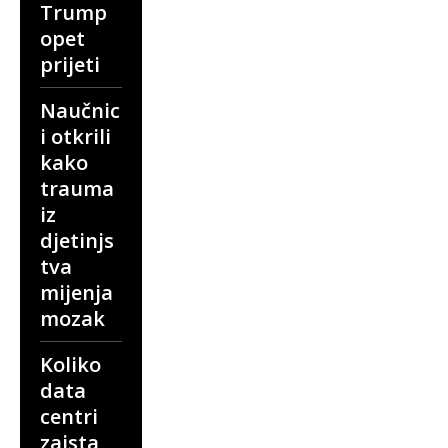
Trump
opet
prijeti
Naučnic
i otkrili
kako
trauma
iz
djetinjs
tva
mijenja
mozak
Koliko
data
centri
zaista