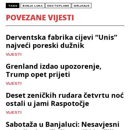
TAGS
BANJA LUKA
EKOTOPLANE
GRIJANJE
POVEZANE VIJESTI
Derventska fabrika cijevi “Unis”
najveći poreski dužnik
VIJESTI
Grenland izdao upozorenje,
Trump opet prijeti
VIJESTI
Deset zeničkih rudara četvrtu noć
ostali u jami Raspotočje
VIJESTI
Sabotaža u Banjaluci: Nesavjesni