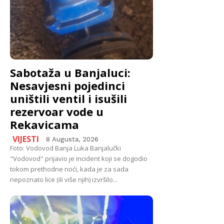
Sabotaža u Banjaluci:
Nesavjesni pojedinci
uništili ventil i isušili
rezervoar vode u
Rekavicama
VIJESTI
8 Augusta, 2026
Foto: Vodovod Banja Luka Banjalučki
"Vodovod" prijavio je incident koji se dogodio
tokom prethodne noći, kada je za sada
nepoznato lice (ili više njih) izvršilo...