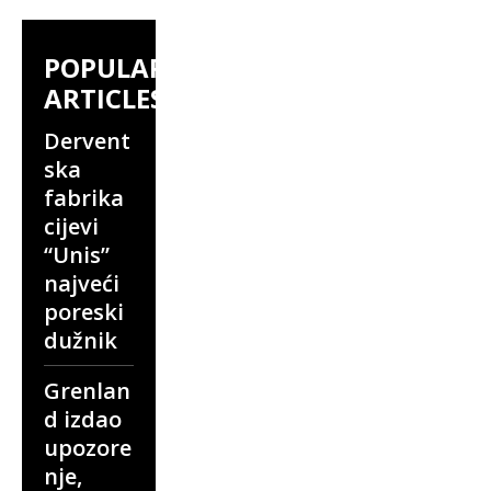
POPULAR
ARTICLES
Dervent
ska
fabrika
cijevi
“Unis”
najveći
poreski
dužnik
Grenlan
d izdao
upozore
nje,