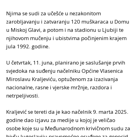
Njima se sudi za učešće u nezakonitom
zarobljavanju i zatvaranju 120 muškaraca u Domu
u Miskoj Glavi, a potom i na stadionu u Ljubiji te
njihovom mučenju i ubistvima počinjenim krajem
jula 1992. godine.
U četvrtak, 11. juna, planirano je saslušanje prvih
svjedoka na suđenju načelniku Općine Vlasenica
Miroslavu Kraljeviću, optuženom za izazivanja
nacionalne, rasne i vjerske mržnje, razdora i
netrpeljivosti.
Kraljević se tereti da je kao načelnik 9. marta 2025.
godine dao izjavu za medije u kojoj je veličao
osobe koje su u Međunarodnom krivičnom sudu za
bivšu Jugoslaviju pravomoćno osuđene za genocid,