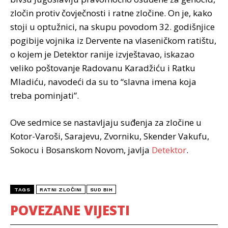
zločin protiv čovječnosti i ratne zločine. On je, kako
stoji u optužnici, na skupu povodom 32. godišnjice
pogibije vojnika iz Dervente na vlaseničkom ratištu,
o kojem je Detektor ranije izvještavao, iskazao
veliko poštovanje Radovanu Karadžiću i Ratku
Mladiću, navodeći da su to “slavna imena koja
treba pominjati”.
Ove sedmice se nastavljaju suđenja za zločine u
Kotor-Varoši, Sarajevu, Zvorniku, Skender Vakufu,
Sokocu i Bosanskom Novom, javlja
Detektor
.
TAGS
RATNI ZLOČINI
SUD BIH
POVEZANE VIJESTI