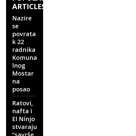
ARTICLES
Nazire
se
povrata
k 22
radnika
Komuna
lnog
Mostar
na
posao
Ratovi,
nafta i
El Ninjo
stvaraju
“savrše