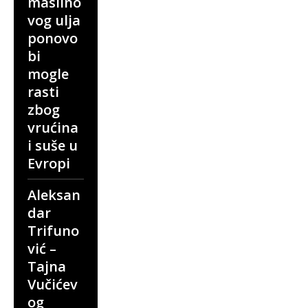
maslino
vog ulja
ponovo
bi
mogle
rasti
zbog
vrućina
i suše u
Evropi
Aleksan
dar
Trifuno
vić –
Tajna
Vučićev
og