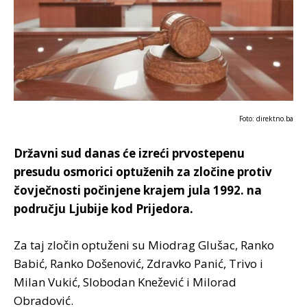
Foto: direktno.ba
Državni sud danas će izreći prvostepenu
presudu osmorici optuženih za zločine protiv
čovječnosti počinjene krajem jula 1992. na
području Ljubije kod Prijedora.
Za taj zločin optuženi su Miodrag Glušac, Ranko
Babić, Ranko Došenović, Zdravko Panić, Trivo i
Milan Vukić, Slobodan Knežević i Milorad
Obradović.