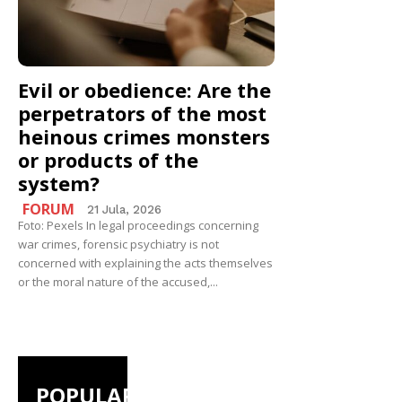
Evil or obedience: Are the
perpetrators of the most
heinous crimes monsters
or products of the
system?
FORUM
21 Jula, 2026
Foto: Pexels In legal proceedings concerning
war crimes, forensic psychiatry is not
concerned with explaining the acts themselves
or the moral nature of the accused,...
POPULAR