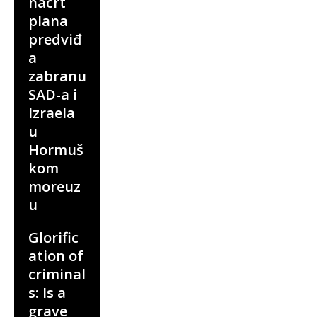
nacrt
plana
predviđ
a
zabranu
SAD-a i
Izraela
u
Hormuš
kom
moreuz
u
Glorific
ation of
criminal
s: Is a
grave