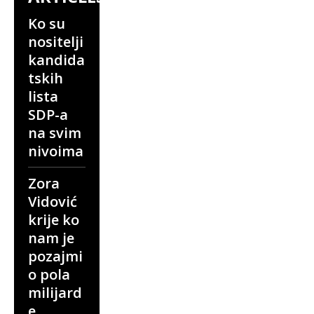
Ko su
nositelji
kandida
tskih
lista
SDP-a
na svim
nivoima
Zora
Vidović
krije ko
nam je
pozajmi
o pola
milijard
e