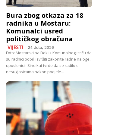
Bura zbog otkaza za 18
radnika u Mostaru:
Komunalci usred
političkog obračuna
VIJESTI
24 Jula, 2026
Foto: Mostarski.ba Dok iz Komunalnog ističu da
su radnici odbili izvršiti zakonite radne naloge,
uposlenici i Sindikat tvrde da se radilo o
nesuglasicama nakon podjele...