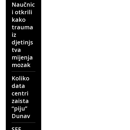
Naučnic
i otkrili
kako
trauma
iz
djetinjs
tva
mijenja
mozak
Koliko
data
centri
zaista
“piju”
Dunav
SFF