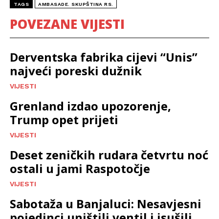
TAGS
AMBASADE. SKUPŠTINA RS.
POVEZANE VIJESTI
Derventska fabrika cijevi “Unis”
najveći poreski dužnik
VIJESTI
Grenland izdao upozorenje,
Trump opet prijeti
VIJESTI
Deset zeničkih rudara četvrtu noć
ostali u jami Raspotočje
VIJESTI
Sabotaža u Banjaluci: Nesavjesni
pojedinci uništili ventil i isušili