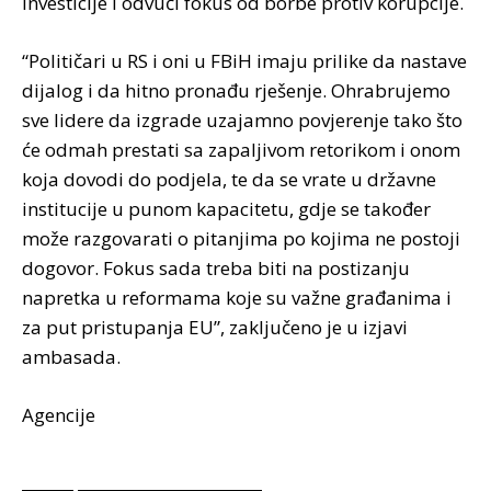
investicije i odvući fokus od borbe protiv korupcije.
“Političari u RS i oni u FBiH imaju prilike da nastave
dijalog i da hitno pronađu rješenje. Ohrabrujemo
sve lidere da izgrade uzajamno povjerenje tako što
će odmah prestati sa zapaljivom retorikom i onom
koja dovodi do podjela, te da se vrate u državne
institucije u punom kapacitetu, gdje se također
može razgovarati o pitanjima po kojima ne postoji
dogovor. Fokus sada treba biti na postizanju
napretka u reformama koje su važne građanima i
za put pristupanja EU”, zaključeno je u izjavi
ambasada.
Agencije