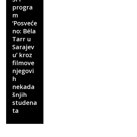
progra
m
‘Posveće
no: Béla
Tarr u
Sarajev
u’ kroz
filmove
njegovi
h
nekada
šnjih
studena
ta