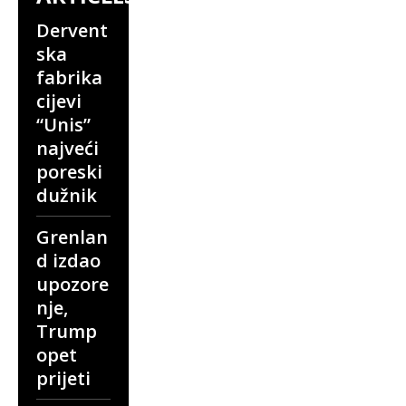
Dervent
ska
fabrika
cijevi
“Unis”
najveći
poreski
dužnik
Grenlan
d izdao
upozore
nje,
Trump
opet
prijeti