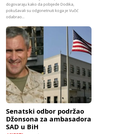
dogovaraju kako da pobijede Dodika,
pokušavali su odgonetnuti koga je Vučić
odabrao...
Senatski odbor podržao
Džonsona za ambasadora
SAD u BiH