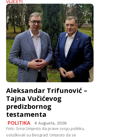
VIJESTI
Aleksandar Trifunović –
Tajna Vučićevog
predizbornog
testamenta
POLITIKA
6 Augusta, 2026
Foto: Srna Umjesto da prave svoju politiku,
osluškivali su Beograd. Umjesto da se