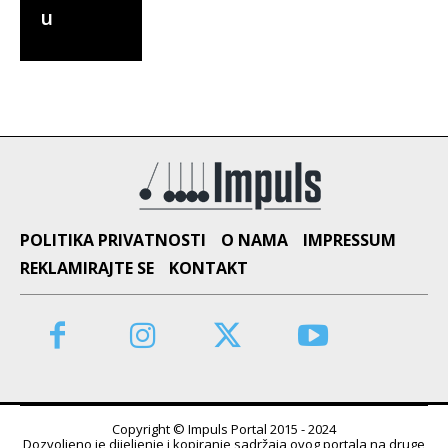
u
POLITIKA PRIVATNOSTI
O NAMA
IMPRESSUM
REKLAMIRAJTE SE
KONTAKT
Copyright © Impuls Portal 2015 - 2024
Dozvoljeno je dijeljenje i kopiranje sadržaja ovog portala na druge