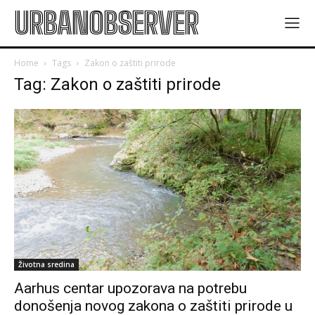
URBANOBSERVER
Home
Tags
Zakon o zaštiti prirode
Tag: Zakon o zaštiti prirode
Životna sredina
Aarhus centar upozorava na potrebu
donošenja novog zakona o zaštiti prirode u