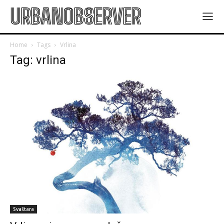
URBANOBSERVER
Home
Tags
Vrlina
Tag: vrlina
Svaštara