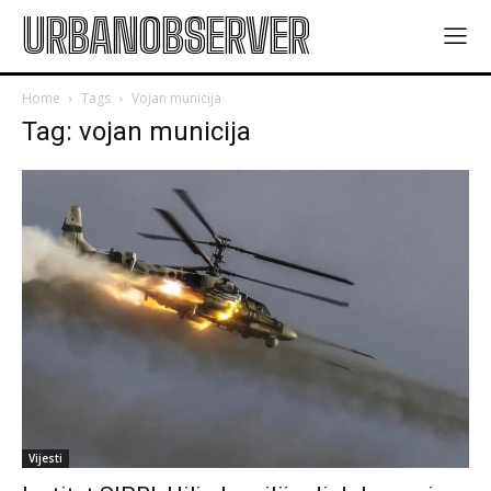
URBANOBSERVER
Home
Tags
Vojan municija
Tag: vojan municija
Vijesti