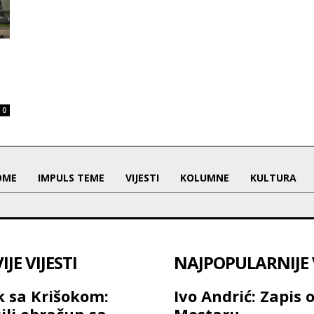
0
OME
IMPULS TEME
VIJESTI
KOLUMNE
KULTURA
JE VIJESTI
NAJPOPULARNIJE V
 sa Krišokom:
Ivo Andrić: Zapis 