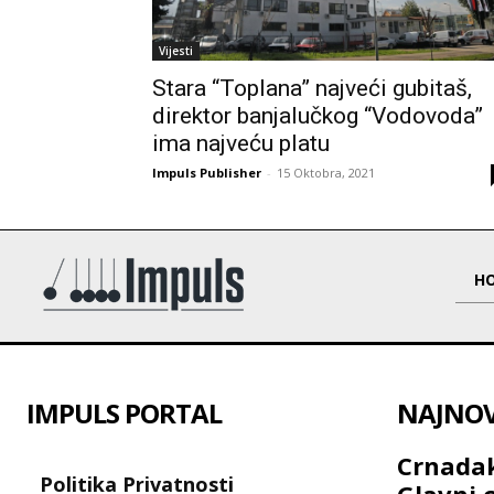
Vijesti
Stara “Toplana” najveći gubitaš,
direktor banjalučkog “Vodovoda”
ima najveću platu
Impuls Publisher
-
15 Oktobra, 2021
H
IMPULS PORTAL
NAJNOVI
Crnadak
Politika Privatnosti