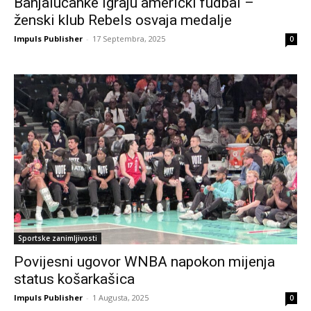
Banjalučanke igraju američki fudbal –
ženski klub Rebels osvaja medalje
Impuls Publisher
-
17 Septembra, 2025
0
Sportske zanimljivosti
Povijesni ugovor WNBA napokon mijenja
status košarkašica
Impuls Publisher
-
1 Augusta, 2025
0