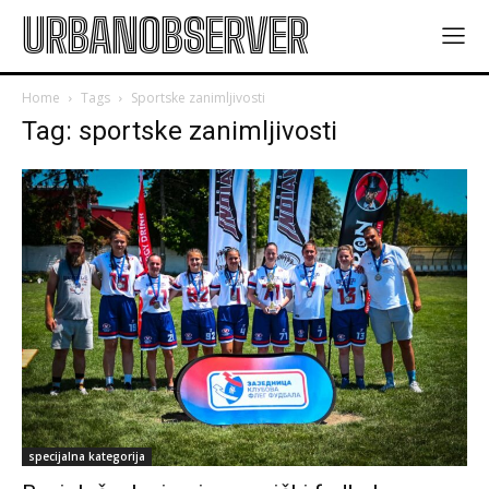
URBANOBSERVER
Home
Tags
Sportske zanimljivosti
Tag: sportske zanimljivosti
specijalna kategorija