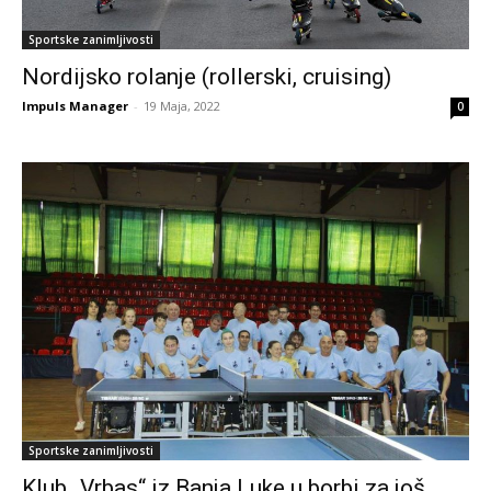
Sportske zanimljivosti
Nordijsko rolanje (rollerski, cruising)
Impuls Manager
-
19 Maja, 2022
0
Sportske zanimljivosti
Klub „Vrbas“ iz Banja Luke u borbi za još