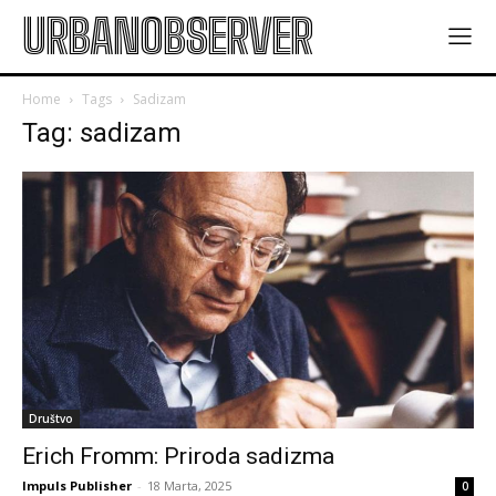
URBANOBSERVER
Home
Tags
Sadizam
Tag: sadizam
Društvo
Erich Fromm: Priroda sadizma
Impuls Publisher
-
18 Marta, 2025
0