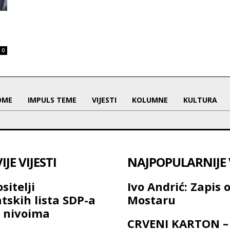
0
OME
IMPULS TEME
VIJESTI
KOLUMNE
KULTURA
JE VIJESTI
NAJPOPULARNIJE V
sitelji
Ivo Andrić: Zapis 
tskih lista SDP-a
Mostaru
 nivoima
CRVENI KARTON –