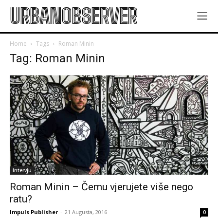
URBANOBSERVER
Home
Tags
Roman Minin
Tag: Roman Minin
Intervju
Roman Minin – Čemu vjerujete više nego
ratu?
Impuls Publisher
-
21 Augusta, 2016
0