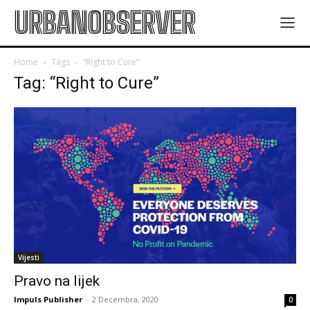
URBANOBSERVER
Home
Tags
“Right to Cure”
Tag: “Right to Cure”
Vijesti
Pravo na lijek
Impuls Publisher
-
2 Decembra, 2020
0