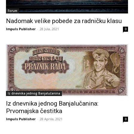
Forum
Nadomak velike pobede za radničku klasu
Impuls Publisher
-
28 Jula, 2021
0
Iz dnevnika jednog Banjalučanina
Iz dnevnika jednog Banjalučanina:
Prvomajska čestitka
Impuls Publisher
-
28 Aprila, 2021
0