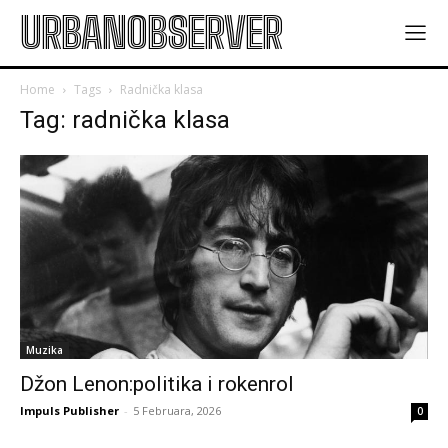
URBANOBSERVER
Home
Tags
Radnička klasa
Tag: radnička klasa
Muzika
Džon Lenon:politika i rokenrol
Impuls Publisher
-
5 Februara, 2026
0