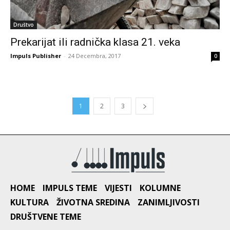
Društvo
Prekarijat ili radnička klasa 21. veka
Impuls Publisher
-
24 Decembra, 2017
0
1
2
3
HOME
IMPULS TEME
VIJESTI
KOLUMNE
KULTURA
ŽIVOTNA SREDINA
ZANIMLJIVOSTI
DRUŠTVENE TEME