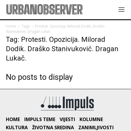
URBANOBSERVER
Home
Tags
Protesti. Opozicija. Milorad Dodik. Draško
Stanivuković. Dragan Lukač.
Tag: Protesti. Opozicija. Milorad
Dodik. Draško Stanivuković. Dragan
Lukač.
No posts to display
HOME
IMPULS TEME
VIJESTI
KOLUMNE
KULTURA
ŽIVOTNA SREDINA
ZANIMLJIVOSTI