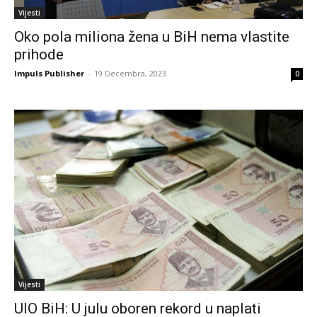
Vijesti
Oko pola miliona žena u BiH nema vlastite
prihode
Impuls Publisher
-
19 Decembra, 2023
0
Vijesti
UIO BiH: U julu oboren rekord u naplati