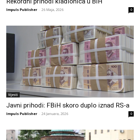
Rekordni prihodi kladionica u BiH
Impuls Publisher
-
26 Maja, 2026
0
Vijesti
Javni prihodi: FBiH skoro duplo iznad RS-a
Impuls Publisher
-
24 Januara, 2026
0