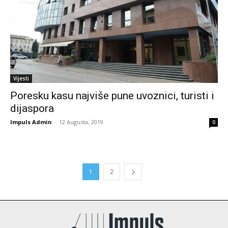
Vijesti
Poresku kasu najviše pune uvoznici, turisti i
dijaspora
Impuls Admin
-
12 Augusta, 2019
0
1
2