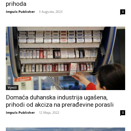
prihoda
Impuls Publisher
-
3 Augusta, 2023
0
Vijesti
Domaća duhanska industrija ugašena,
prihodi od akciza na prerađevine porasli
Impuls Publisher
-
12 Maja, 2022
0