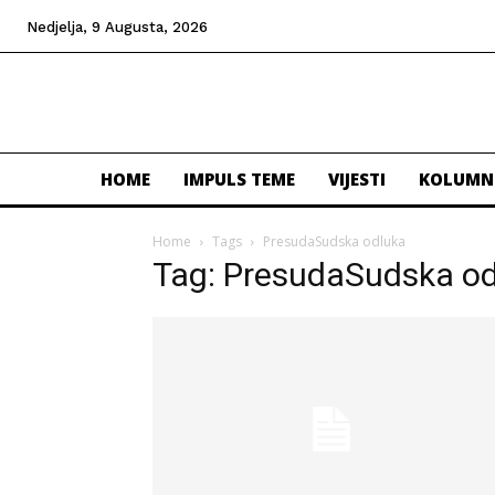
Nedjelja, 9 Augusta, 2026
HOME
IMPULS TEME
VIJESTI
KOLUMN
Home
Tags
PresudaSudska odluka
Tag: PresudaSudska o