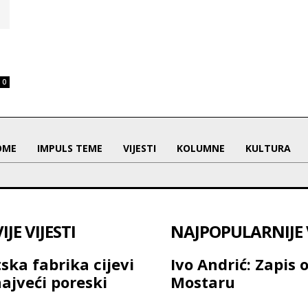
0
OME
IMPULS TEME
VIJESTI
KOLUMNE
KULTURA
JE VIJESTI
NAJPOPULARNIJE V
ska fabrika cijevi
Ivo Andrić: Zapis 
najveći poreski
Mostaru