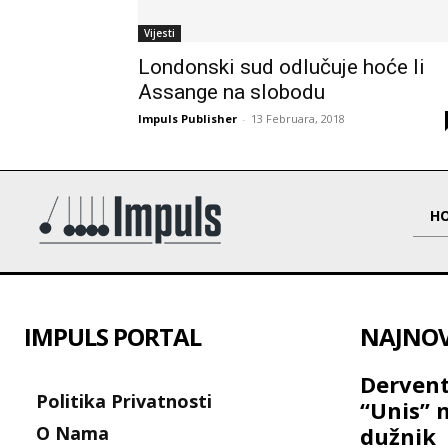
Vijesti
Londonski sud odlučuje hoće li
Assange na slobodu
Impuls Publisher
-
13 Februara, 2018
H
IMPULS PORTAL
NAJNOVI
Dervent
Politika Privatnosti
“Unis” 
O Nama
dužnik