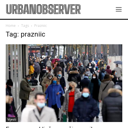
URBANOBSERVER
Home
Tags
Prazniic
Tag: prazniic
Vijesti