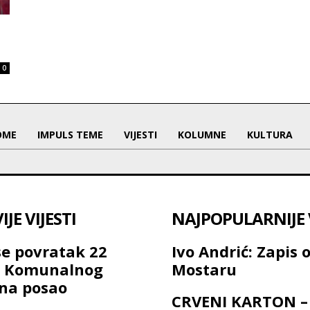
0
OME
IMPULS TEME
VIJESTI
KOLUMNE
KULTURA
JE VIJESTI
NAJPOPULARNIJE V
se povratak 22
Ivo Andrić: Zapis 
a Komunalnog
Mostaru
na posao
CRVENI KARTON –