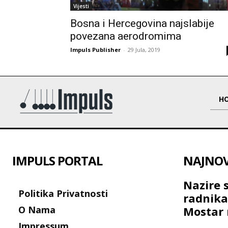
Vijesti
Bosna i Hercegovina najslabije
povezana aerodromima
Impuls Publisher
-
29 Jula, 2019
H
IMPULS PORTAL
NAJNOVI
Nazire 
Politika Privatnosti
radnik
O Nama
Mostar 
Impressum