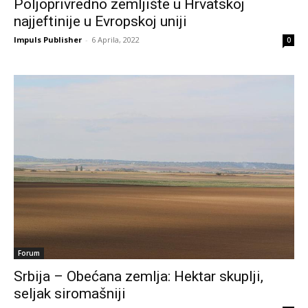
Poljoprivredno zemljište u Hrvatskoj
najjeftinije u Evropskoj uniji
Impuls Publisher
-
6 Aprila, 2022
0
Forum
Srbija – Obećana zemlja: Hektar skuplji,
seljak siromašniji