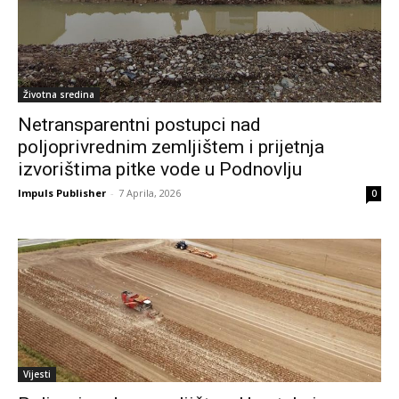
Životna sredina
Netransparentni postupci nad
poljoprivrednim zemljištem i prijetnja
izvorištima pitke vode u Podnovlju
Impuls Publisher
-
7 Aprila, 2026
0
Vijesti