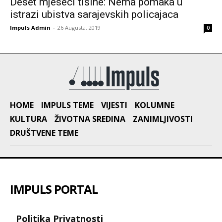
Deset mjeseci tišine: Nema pomaka u
istrazi ubistva sarajevskih policajaca
Impuls Admin
-
26 Augusta, 2019
0
HOME
IMPULS TEME
VIJESTI
KOLUMNE
KULTURA
ŽIVOTNA SREDINA
ZANIMLJIVOSTI
DRUŠTVENE TEME
IMPULS PORTAL
Politika Privatnosti