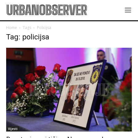
URBANOBSERVER
Home
Tags
Policijsa
Tag: policijsa
Vijesti