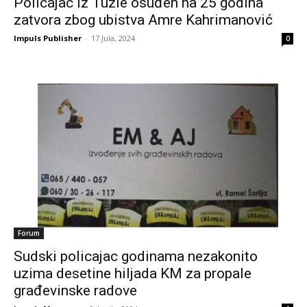
Policajac iz Tuzle osuđen na 25 godina
zatvora zbog ubistva Amre Kahrimanović
Impuls Publisher
-
17 Jula, 2024
0
Forum
Sudski policajac godinama nezakonito
uzima desetine hiljada KM za propale
građevinske radove