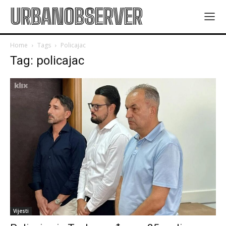
URBANOBSERVER
Home
Tags
Policajac
Tag: policajac
Vijesti