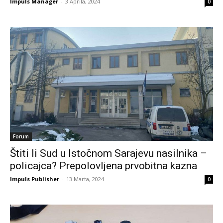
Impuls Manager
-
3 Aprila, 2024
0
Forum
Štiti li Sud u Istočnom Sarajevu nasilnika –
policajca? Prepolovljena prvobitna kazna
Impuls Publisher
-
13 Marta, 2024
0