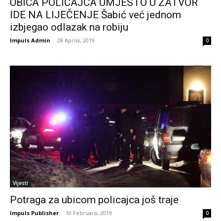
UBICA POLICAJCA UMJESTO U ZATVOR
IDE NA LIJEČENJE Šabić već jednom
izbjegao odlazak na robiju
Impuls Admin
-
28 Aprila, 2019
0
Vijesti
Potraga za ubicom policajca još traje
Impuls Publisher
-
10 Februara, 2019
0