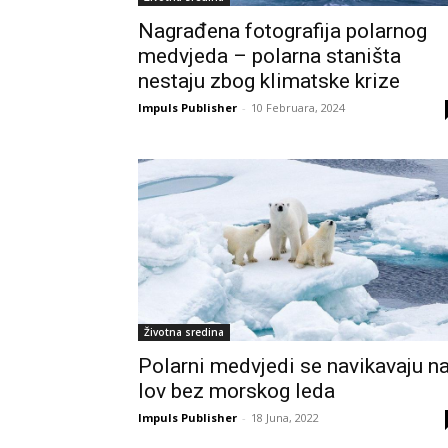
Nagrađena fotografija polarnog
medvjeda – polarna staništa
nestaju zbog klimatske krize
Impuls Publisher
-
10 Februara, 2024
Životna sredina
Polarni medvjedi se navikavaju n
lov bez morskog leda
Impuls Publisher
-
18 Juna, 2022