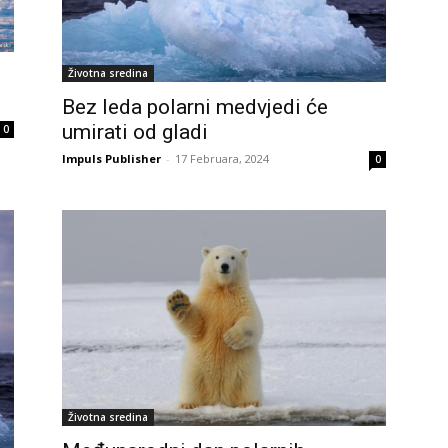
Životna sredina
Bez leda polarni medvjedi će
umirati od gladi
0
Impuls Publisher
-
17 Februara, 2024
0
Životna sredina