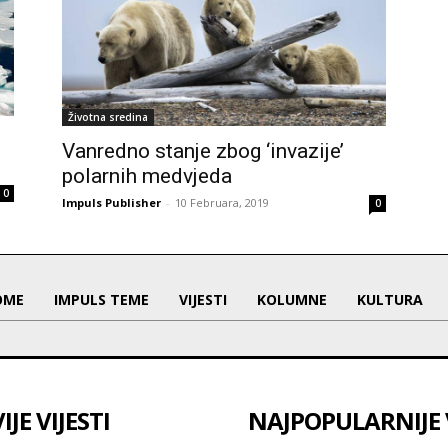
Životna sredina
Vanredno stanje zbog ‘invazije’
polarnih medvjeda
0
Impuls Publisher
-
10 Februara, 2019
0
OME
IMPULS TEME
VIJESTI
KOLUMNE
KULTURA
JE VIJESTI
NAJPOPULARNIJE V