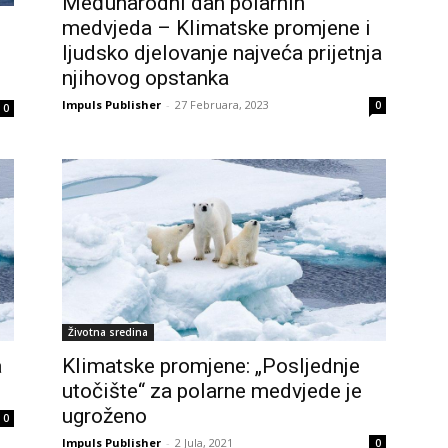
Međunarodni dan polarnih
medvjeda – Klimatske promjene i
ljudsko djelovanje najveća prijetnja
njihovog opstanka
Impuls Publisher
-
27 Februara, 2023
0
0
Životna sredina
a
Klimatske promjene: „Posljednje
utočište“ za polarne medvjede je
ugroženo
0
Impuls Publisher
-
2 Jula, 2021
0