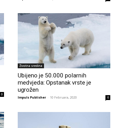
Životna sredina
Ubijeno je 50.000 polarnih
medvjeda: Opstanak vrste je
ugrožen
0
Impuls Publisher
-
10 Februara, 2020
0