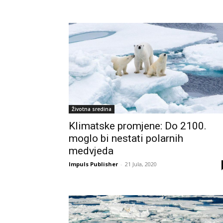
Životna sredina
Klimatske promjene: Do 2100.
moglo bi nestati polarnih
medvjeda
Impuls Publisher
-
21 Jula, 2020