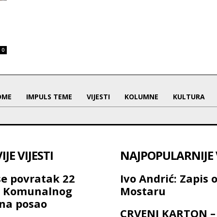
0
OME
IMPULS TEME
VIJESTI
KOLUMNE
KULTURA
JE VIJESTI
NAJPOPULARNIJE V
se povratak 22
Ivo Andrić: Zapis 
a Komunalnog
Mostaru
na posao
CRVENI KARTON –