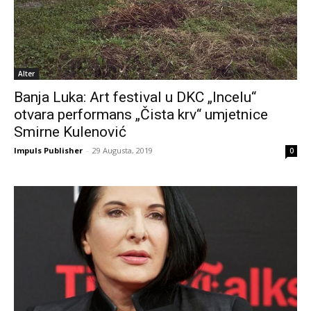
Alter
Banja Luka: Art festival u DKC „Incelu“
otvara performans „Čista krv“ umjetnice
Smirne Kulenović
Impuls Publisher
-
29 Augusta, 2019
0