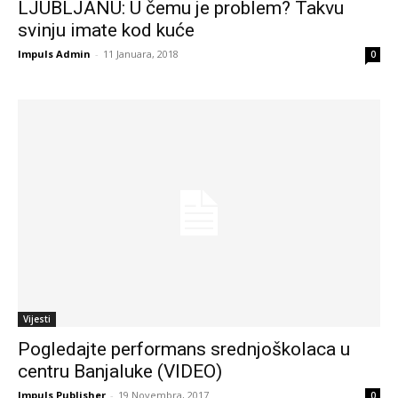
LJUBLJANU: U čemu je problem? Takvu
svinju imate kod kuće
Impuls Admin
-
11 Januara, 2018
0
Vijesti
Pogledajte performans srednjoškolaca u
centru Banjaluke (VIDEO)
Impuls Publisher
-
19 Novembra, 2017
0